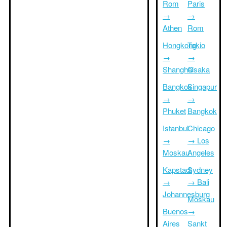
Rom
Paris
→
→
Athen
Rom
Hongkong
Tokio
→
→
Shanghai
Osaka
Bangkok
Singapur
→
→
Phuket
Bangkok
Istanbul
Chicago
→
→ Los
Moskau
Angeles
Kapstadt
Sydney
→
→ Bali
Johannesburg
Moskau
Buenos
→
Aires
Sankt