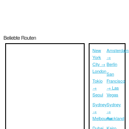
Beliebte Routen
New
Amsterdam
York
→
City →
Berlin
London
San
Tokio
Francisco
→
→ Las
Seoul
Vegas
Sydney
Sydney
→
→
Melbourne
Auckland
Dubai
Kairo