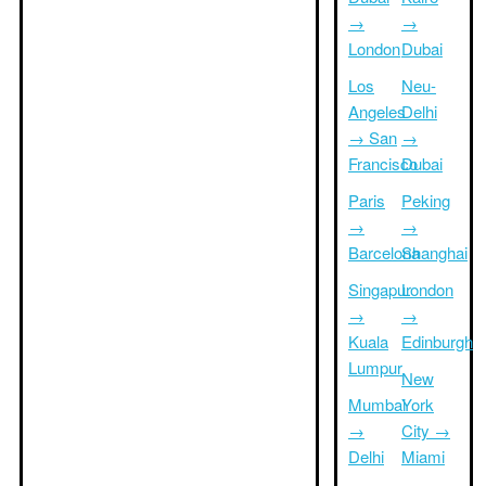
→
→
London
Dubai
Los
Neu-
Angeles
Delhi
→ San
→
Francisco
Dubai
Paris
Peking
→
→
Barcelona
Shanghai
Singapur
London
→
→
Kuala
Edinburgh
Lumpur
New
Mumbai
York
→
City →
Delhi
Miami