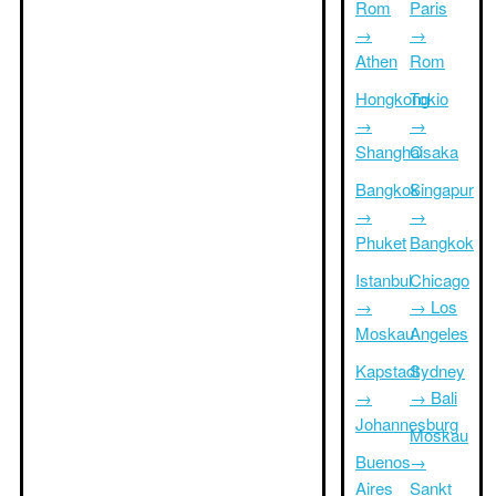
Rom
Paris
→
→
Athen
Rom
Hongkong
Tokio
→
→
Shanghai
Osaka
Bangkok
Singapur
→
→
Phuket
Bangkok
Istanbul
Chicago
→
→ Los
Moskau
Angeles
Kapstadt
Sydney
→
→ Bali
Johannesburg
Moskau
Buenos
→
Aires
Sankt