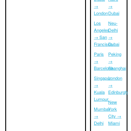
→
→
London
Dubai
Los
Neu-
Angeles
Delhi
→ San
→
Francisco
Dubai
Paris
Peking
→
→
Barcelona
Shanghai
Singapur
London
→
→
Kuala
Edinburgh
Lumpur
New
Mumbai
York
→
City →
Delhi
Miami