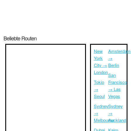
Beliebte Routen
New
Amsterdam
York
→
City →
Berlin
London
San
Tokio
Francisco
→
→ Las
Seoul
Vegas
Sydney
Sydney
→
→
Melbourne
Auckland
Dubai
Kairo