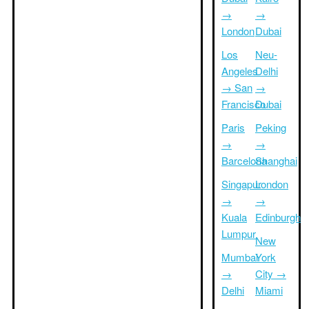
→
→
London
Dubai
Los
Neu-
Angeles
Delhi
→ San
→
Francisco
Dubai
Paris
Peking
→
→
Barcelona
Shanghai
Singapur
London
→
→
Kuala
Edinburgh
Lumpur
New
Mumbai
York
→
City →
Delhi
Miami