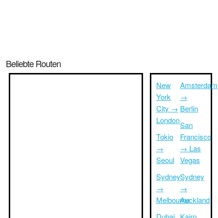
Beliebte Routen
New
Amsterdam
York
→
City →
Berlin
London
San
Tokio
Francisco
→
→ Las
Seoul
Vegas
Sydney
Sydney
→
→
Melbourne
Auckland
Dubai
Kairo