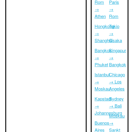
Rom
Paris
→
→
Athen
Rom
Hongkong
Tokio
→
→
Shanghai
Osaka
Bangkok
Singapur
→
→
Phuket
Bangkok
Istanbul
Chicago
→
→ Los
Moskau
Angeles
Kapstadt
Sydney
→
→ Bali
Johannesburg
Moskau
Buenos
→
Aires
Sankt