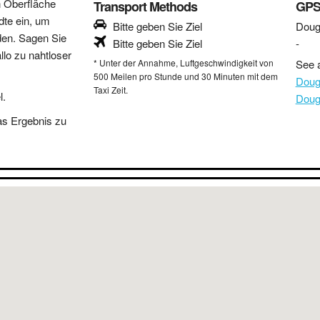
n Oberfläche
Transport Methods
GPS
dte ein, um
Bitte geben Sie Ziel
Doug
den. Sagen Sie
Bitte geben Sie Ziel
-
lo zu nahtloser
* Unter der Annahme, Luftgeschwindigkeit von
See a
500 Meilen pro Stunde und 30 Minuten mit dem
Doug
Taxi Zeit.
l.
Doug
as Ergebnis zu