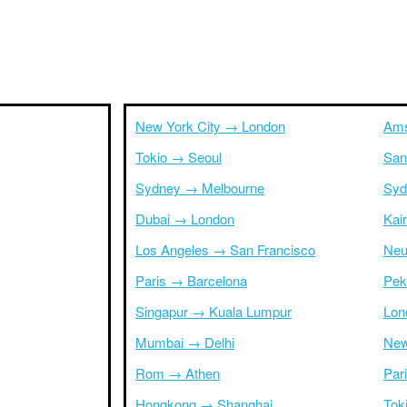
New York City → London
Ams
Tokio → Seoul
San
Sydney → Melbourne
Syd
Dubai → London
Kai
Los Angeles → San Francisco
Neu
Paris → Barcelona
Pek
Singapur → Kuala Lumpur
Lon
Mumbai → Delhi
New
Rom → Athen
Par
Hongkong → Shanghai
Tok