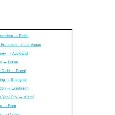
terdam → Berlin
 Francisco → Las Vegas
ney → Auckland
ro → Dubai
-Delhi → Dubai
ing → Shanghai
don → Edinburgh
 York City → Miami
is → Rom
io → Osaka