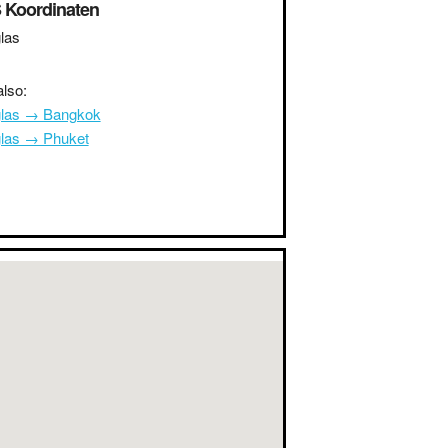
 Koordinaten
las
lso:
las → Bangkok
las → Phuket