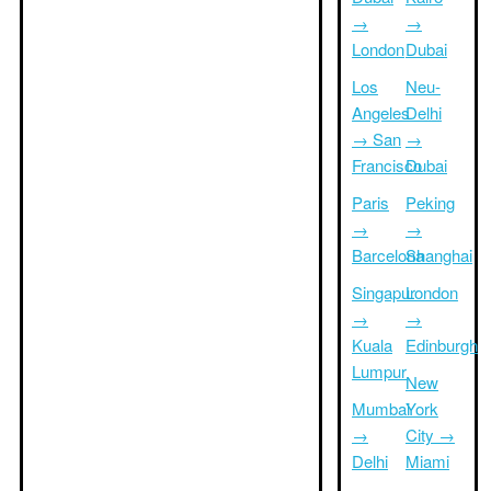
→
→
London
Dubai
Los
Neu-
Angeles
Delhi
→ San
→
Francisco
Dubai
Paris
Peking
→
→
Barcelona
Shanghai
Singapur
London
→
→
Kuala
Edinburgh
Lumpur
New
Mumbai
York
→
City →
Delhi
Miami