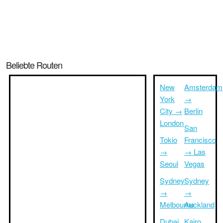
Beliebte Routen
New
Amsterdam
York
→
City →
Berlin
London
San
Tokio
Francisco
→
→ Las
Seoul
Vegas
Sydney
Sydney
→
→
Melbourne
Auckland
Dubai
Kairo