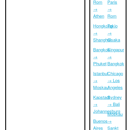
Rom
Paris
→
→
Athen
Rom
Hongkong
Tokio
→
→
Shanghai
Osaka
Bangkok
Singapur
→
→
Phuket
Bangkok
Istanbul
Chicago
→
→ Los
Moskau
Angeles
Kapstadt
Sydney
→
→ Bali
Johannesburg
Moskau
Buenos
→
Aires
Sankt