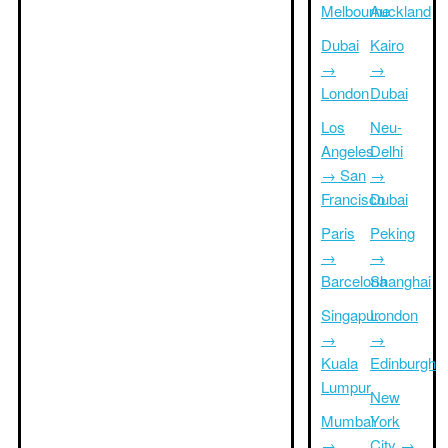
Melbourne
Auckland
Dubai
Kairo
→
→
London
Dubai
Los
Neu-
Angeles
Delhi
→ San
→
Francisco
Dubai
Paris
Peking
→
→
Barcelona
Shanghai
Singapur
London
→
→
Kuala
Edinburgh
Lumpur
New
Mumbai
York
→
City →