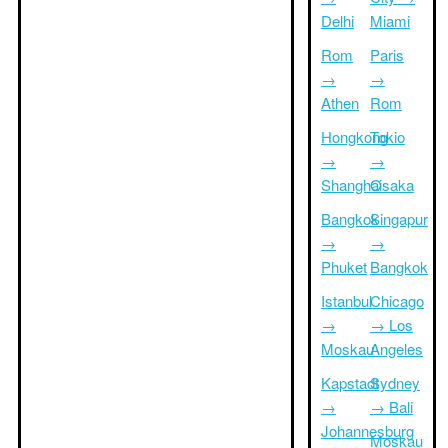
Delhi
Miami
Rom
Paris
→
→
Athen
Rom
Hongkong
Tokio
→
→
Shanghai
Osaka
Bangkok
Singapur
→
→
Phuket
Bangkok
Istanbul
Chicago
→
→ Los
Moskau
Angeles
Kapstadt
Sydney
→
→ Bali
Johannesburg
Moskau