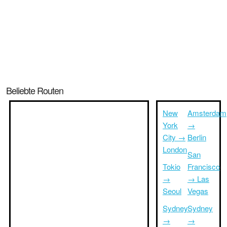
Beliebte Routen
New
Amsterdam
York
→
City →
Berlin
London
San
Tokio
Francisco
→
→ Las
Seoul
Vegas
Sydney
Sydney
→
→