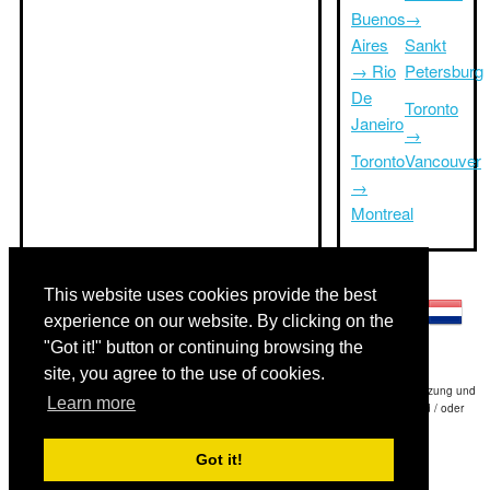
Buenos
→
Aires
Sankt
→ Rio
Petersburg
De
Toronto
Janeiro
→
Toronto
Vancouver
→
Montreal
Andere Sprachen:
This website uses cookies provide the best
experience on our website. By clicking on the
"Got it!" button or continuing browsing the
site, you agree to the use of cookies.
Haftungsausschluss: Die Informationen auf dieser Website ist unsere beste Schätzung und
Learn more
für nur Ihre Referenz.Triptimeto.com haftet nicht für jede Reise Verzögerung und / oder
Folgeschäden aus den Angaben zur Folge zur Verfügung gestellt.
Got it!
Copyright 2015-2026
triptimeto.com
.