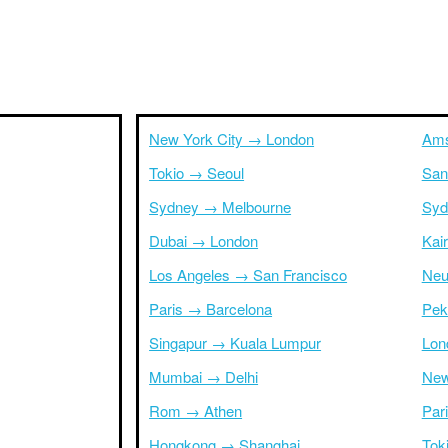
New York City → London
Ams
Tokio → Seoul
San
Sydney → Melbourne
Syd
Dubai → London
Kai
Los Angeles → San Francisco
Neu
Paris → Barcelona
Pek
Singapur → Kuala Lumpur
Lon
Mumbai → Delhi
New
Rom → Athen
Par
Hongkong → Shanghai
Tok