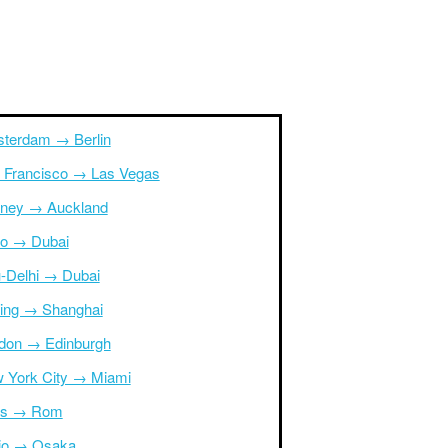
terdam → Berlin
 Francisco → Las Vegas
ney → Auckland
ro → Dubai
-Delhi → Dubai
ing → Shanghai
don → Edinburgh
 York City → Miami
is → Rom
io → Osaka