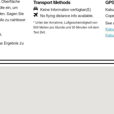
n Oberfläche
Transport Methods
GPS
dte ein, um
Keine Information verfügbar(E)
Kabu
den. Sagen Sie
No flying distance info available.
Cope
lo zu nahtloser
* Unter der Annahme, Luftgeschwindigkeit von
See a
500 Meilen pro Stunde und 30 Minuten mit dem
Kabu
Taxi Zeit.
l.
Kabu
as Ergebnis zu