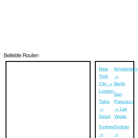
Beliebte Routen
New
Amsterdam
York
→
City →
Berlin
London
San
Tokio
Francisco
→
→ Las
Seoul
Vegas
Sydney
Sydney
→
→