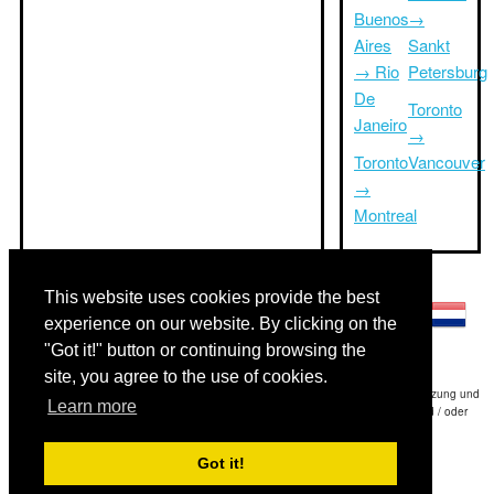
Buenos
→
Aires
Sankt
→ Rio
Petersburg
De
Toronto
Janeiro
→
Toronto
Vancouver
→
Montreal
Andere Sprachen:
This website uses cookies provide the best
experience on our website. By clicking on the
"Got it!" button or continuing browsing the
site, you agree to the use of cookies.
Haftungsausschluss: Die Informationen auf dieser Website ist unsere beste Schätzung und
Learn more
für nur Ihre Referenz.Triptimeto.com haftet nicht für jede Reise Verzögerung und / oder
Folgeschäden aus den Angaben zur Folge zur Verfügung gestellt.
Got it!
Copyright 2015-2026
triptimeto.com
.