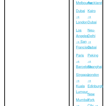
Melbourne
Auckland
Dubai
Kairo
→
→
London
Dubai
Los
Neu-
Angeles
Delhi
→ San
→
Francisco
Dubai
Paris
Peking
→
→
Barcelona
Shanghai
Singapur
London
→
→
Kuala
Edinburgh
Lumpur
New
Mumbai
York
→
City →