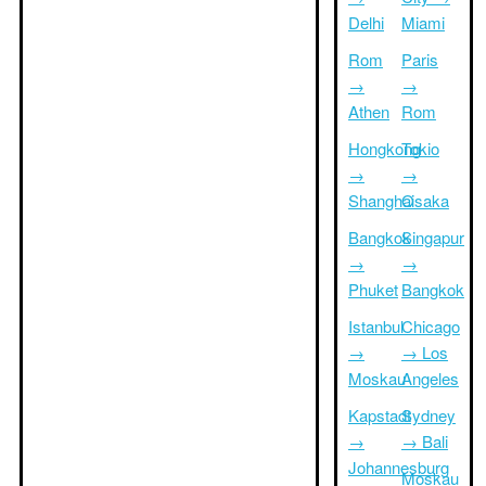
Delhi
Miami
Rom
Paris
→
→
Athen
Rom
Hongkong
Tokio
→
→
Shanghai
Osaka
Bangkok
Singapur
→
→
Phuket
Bangkok
Istanbul
Chicago
→
→ Los
Moskau
Angeles
Kapstadt
Sydney
→
→ Bali
Johannesburg
Moskau