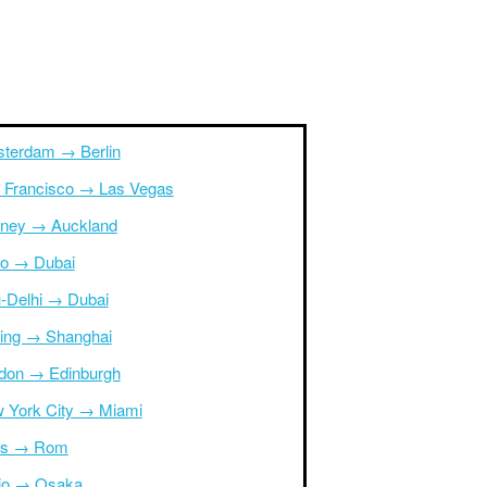
terdam → Berlin
 Francisco → Las Vegas
ney → Auckland
ro → Dubai
-Delhi → Dubai
ing → Shanghai
don → Edinburgh
 York City → Miami
is → Rom
io → Osaka