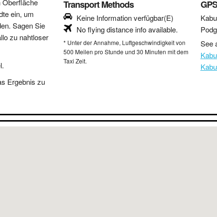
n Oberfläche
Transport Methods
GPS
dte ein, um
Keine Information verfügbar(E)
Kabu
den. Sagen Sie
No flying distance info available.
Podg
lo zu nahtloser
* Unter der Annahme, Luftgeschwindigkeit von
See a
500 Meilen pro Stunde und 30 Minuten mit dem
Kabu
Taxi Zeit.
l.
Kabu
as Ergebnis zu