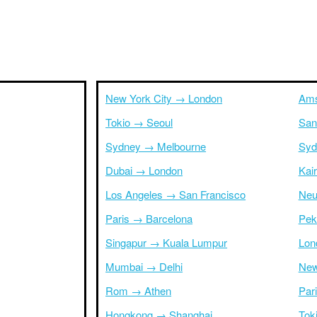
New York City → London
Ams
Tokio → Seoul
San
Sydney → Melbourne
Syd
Dubai → London
Kai
Los Angeles → San Francisco
Neu
Paris → Barcelona
Pek
Singapur → Kuala Lumpur
Lon
Mumbai → Delhi
New
Rom → Athen
Par
Hongkong → Shanghai
Tok