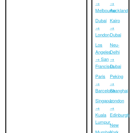
→
→
Melbourne
Auckland
Dubai
Kairo
→
→
London
Dubai
Los
Neu-
Angeles
Delhi
→ San
→
Francisco
Dubai
Paris
Peking
→
→
Barcelona
Shanghai
Singapur
London
→
→
Kuala
Edinburgh
Lumpur
New
Mumbai
York