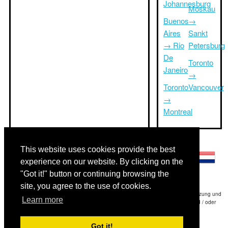
Johannesburg
Moskau
Buenos
→
Aires
Sankt
→ Rio
Petersburg
De
Toronto
Janeiro
→
Toronto
Vancouver
→
Montreal
Andere Sprachen:
This website uses cookies provide the best
experience on our website. By clicking on the
"Got it!" button or continuing browsing the
site, you agree to the use of cookies.
Haftungsausschluss: Die Informationen auf dieser Website ist unsere beste Schätzung und
Learn more
für nur Ihre Referenz.Triptimeto.com haftet nicht für jede Reise Verzögerung und / oder
Folgeschäden aus den Angaben zur Folge zur Verfügung gestellt.
Got it!