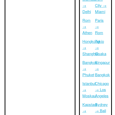
→
City →
Delhi
Miami
Rom
Paris
→
→
Athen
Rom
Hongkong
Tokio
→
→
Shanghai
Osaka
Bangkok
Singapur
→
→
Phuket
Bangkok
Istanbul
Chicago
→
→ Los
Moskau
Angeles
Kapstadt
Sydney
→
→ Bali