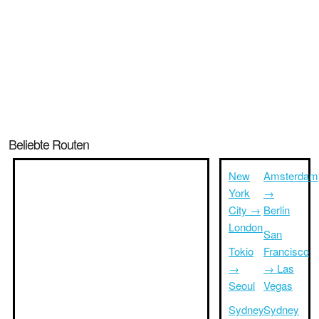
Beliebte Routen
New
Amsterdam
York
→
City →
Berlin
London
San
Tokio
Francisco
→
→ Las
Seoul
Vegas
Sydney
Sydney