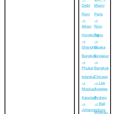
Delhi
Miami
Rom
Paris
→
→
Athen
Rom
Hongkong
Tokio
→
→
Shanghai
Osaka
Bangkok
Singapur
→
→
Phuket
Bangkok
Istanbul
Chicago
→
→ Los
Moskau
Angeles
Kapstadt
Sydney
→
→ Bali
Johannesburg
Moskau