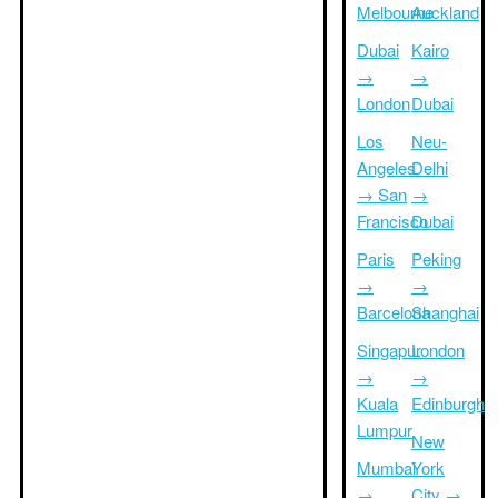
Melbourne
Auckland
Dubai
Kairo
→
→
London
Dubai
Los
Neu-
Angeles
Delhi
→ San
→
Francisco
Dubai
Paris
Peking
→
→
Barcelona
Shanghai
Singapur
London
→
→
Kuala
Edinburgh
Lumpur
New
Mumbai
York
→
City →