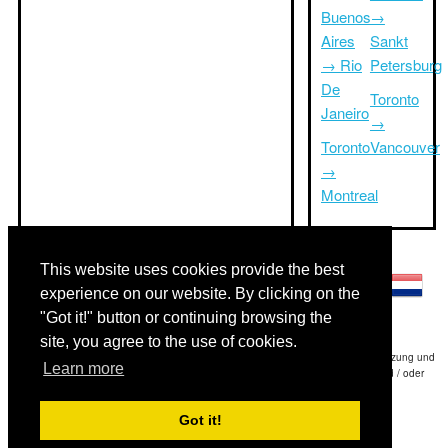
Buenos
→
Aires
Sankt
→ Rio
Petersburg
De
Toronto
Janeiro
→
Toronto
Vancouver
→
Montreal
Andere Sprachen:
This website uses cookies provide the best
experience on our website. By clicking on the
"Got it!" button or continuing browsing the
site, you agree to the use of cookies.
Haftungsausschluss: Die Informationen auf dieser Website ist unsere beste Schätzung und
Learn more
für nur Ihre Referenz.Triptimeto.com haftet nicht für jede Reise Verzögerung und / oder
Folgeschäden aus den Angaben zur Folge zur Verfügung gestellt.
Got it!
Copyright 2015-2026
triptimeto.com
.