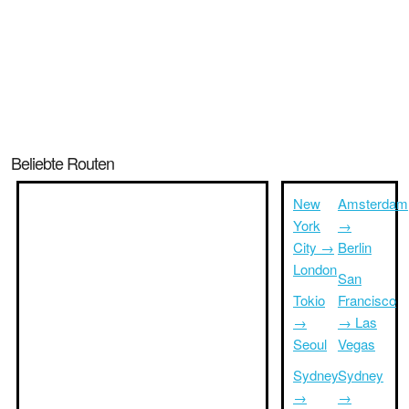
Beliebte Routen
New
Amsterdam
York
→
City →
Berlin
London
San
Tokio
Francisco
→
→ Las
Seoul
Vegas
Sydney
Sydney
→
→