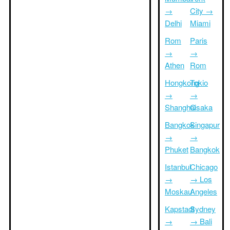
→
City →
Delhi
Miami
Rom
Paris
→
→
Athen
Rom
Hongkong
Tokio
→
→
Shanghai
Osaka
Bangkok
Singapur
→
→
Phuket
Bangkok
Istanbul
Chicago
→
→ Los
Moskau
Angeles
Kapstadt
Sydney
→
→ Bali