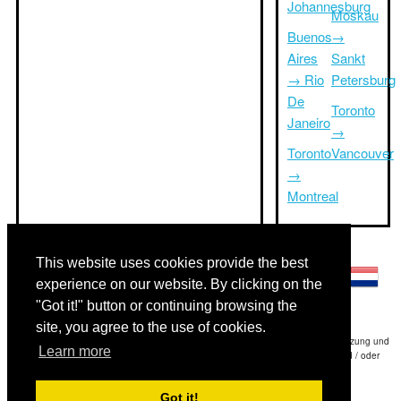
Johannesburg
Moskau
Buenos
→
Aires
Sankt
→ Rio
Petersburg
De
Toronto
Janeiro
→
Toronto
Vancouver
→
Montreal
Andere Sprachen:
This website uses cookies provide the best
experience on our website. By clicking on the
"Got it!" button or continuing browsing the
site, you agree to the use of cookies.
Haftungsausschluss: Die Informationen auf dieser Website ist unsere beste Schätzung und
Learn more
für nur Ihre Referenz.Triptimeto.com haftet nicht für jede Reise Verzögerung und / oder
Folgeschäden aus den Angaben zur Folge zur Verfügung gestellt.
Got it!