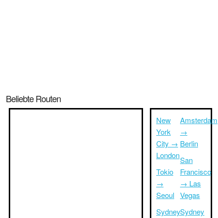
Beliebte Routen
New
Amsterdam
York
→
City →
Berlin
London
San
Tokio
Francisco
→
→ Las
Seoul
Vegas
Sydney
Sydney