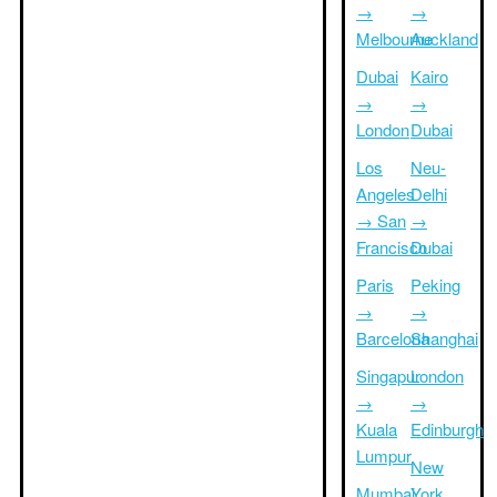
→
→
Melbourne
Auckland
Dubai
Kairo
→
→
London
Dubai
Los
Neu-
Angeles
Delhi
→ San
→
Francisco
Dubai
Paris
Peking
→
→
Barcelona
Shanghai
Singapur
London
→
→
Kuala
Edinburgh
Lumpur
New
Mumbai
York