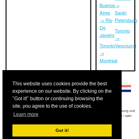
Buenos
→
Aires
Sankt
→ Rio
Petersburg
De
Toronto
Janeiro
→
Toronto
Vancouver
→
Montreal
Andere Sprachen:
This website uses cookies provide the best
experience on our website. By clicking on the
"Got it!" button or continuing browsing the
site, you agree to the use of cookies.
Haftungsausschluss: Die Informationen auf dieser Website ist unsere beste Schätzung und
Learn more
für nur Ihre Referenz.Triptimeto.com haftet nicht für jede Reise Verzögerung und / oder
Folgeschäden aus den Angaben zur Folge zur Verfügung gestellt.
Got it!
Copyright 2015-2026
triptimeto.com
.