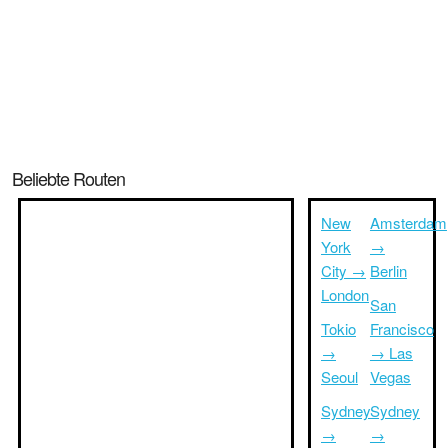
Beliebte Routen
New
Amsterdam
York
→
City →
Berlin
London
San
Tokio
Francisco
→
→ Las
Seoul
Vegas
Sydney
Sydney
→
→