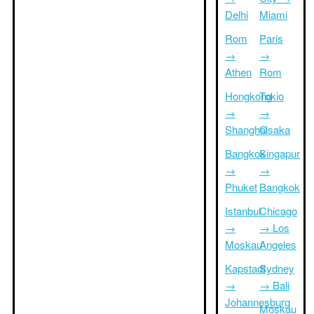
Delhi
Miami
Rom
Paris
→
→
Athen
Rom
Hongkong
Tokio
→
→
Shanghai
Osaka
Bangkok
Singapur
→
→
Phuket
Bangkok
Istanbul
Chicago
→
→ Los
Moskau
Angeles
Kapstadt
Sydney
→
→ Bali
Johannesburg
Moskau