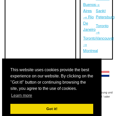
Buenos
→
Aires
Sankt
→ Rio
Petersburg
De
Toronto
Janeiro
→
Toronto
Vancouver
→
Montreal
Andere Sprachen:
This website uses cookies provide the best
experience on our website. By clicking on the
"Got it!" button or continuing browsing the
site, you agree to the use of cookies.
Haftungsausschluss: Die Informationen auf dieser Website ist unsere beste Schätzung und
Learn more
für nur Ihre Referenz.Triptimeto.com haftet nicht für jede Reise Verzögerung und / oder
Folgeschäden aus den Angaben zur Folge zur Verfügung gestellt.
Got it!
Copyright 2015-2026
triptimeto.com
.