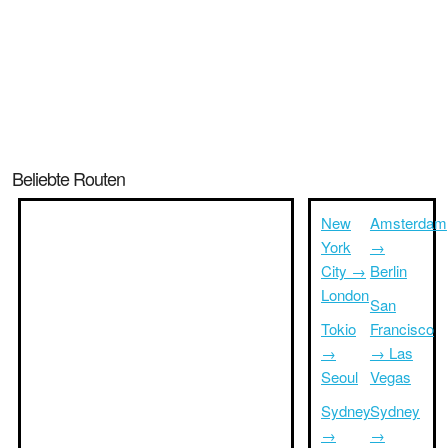
Beliebte Routen
New
Amsterdam
York
→
City →
Berlin
London
San
Tokio
Francisco
→
→ Las
Seoul
Vegas
Sydney
Sydney
→
→