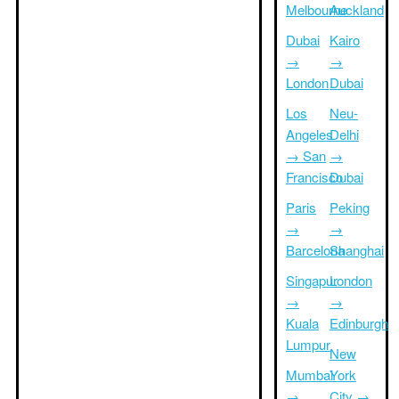
Melbourne
Auckland
Dubai
Kairo
→
→
London
Dubai
Los
Neu-
Angeles
Delhi
→ San
→
Francisco
Dubai
Paris
Peking
→
→
Barcelona
Shanghai
Singapur
London
→
→
Kuala
Edinburgh
Lumpur
New
Mumbai
York
→
City →