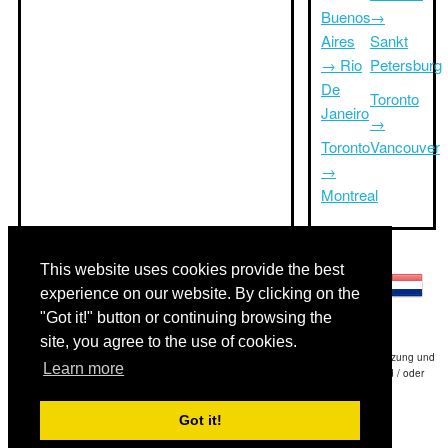
Buenos
→
Aires
Sankt
→ Rio
Petersburg
De
Toronto
Janeiro
→
Toronto
Vancouver
→
Montreal
Andere Sprachen:
This website uses cookies provide the best
experience on our website. By clicking on the
"Got it!" button or continuing browsing the
site, you agree to the use of cookies.
Haftungsausschluss: Die Informationen auf dieser Website ist unsere beste Schätzung und
Learn more
für nur Ihre Referenz.Triptimeto.com haftet nicht für jede Reise Verzögerung und / oder
Folgeschäden aus den Angaben zur Folge zur Verfügung gestellt.
Got it!
Copyright 2015-2026
triptimeto.com
.