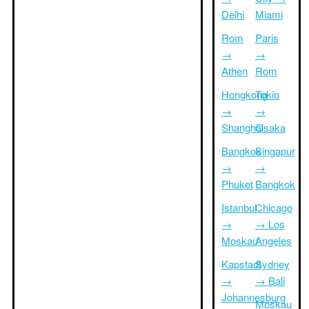
Delhi
Miami
Rom
Paris
→
→
Athen
Rom
Hongkong
Tokio
→
→
Shanghai
Osaka
Bangkok
Singapur
→
→
Phuket
Bangkok
Istanbul
Chicago
→
→ Los
Moskau
Angeles
Kapstadt
Sydney
→
→ Bali
Johannesburg
Moskau