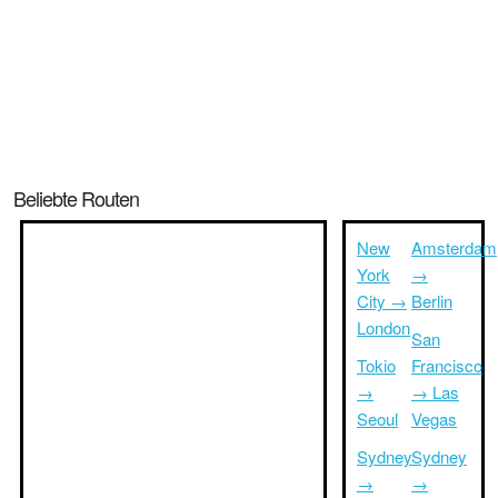
Beliebte Routen
New
Amsterdam
York
→
City →
Berlin
London
San
Tokio
Francisco
→
→ Las
Seoul
Vegas
Sydney
Sydney
→
→