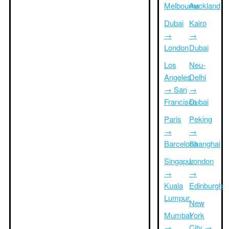
Melbourne
Auckland
Dubai
Kairo
→
→
London
Dubai
Los
Neu-
Angeles
Delhi
→ San
→
Francisco
Dubai
Paris
Peking
→
→
Barcelona
Shanghai
Singapur
London
→
→
Kuala
Edinburgh
Lumpur
New
Mumbai
York
→
City →