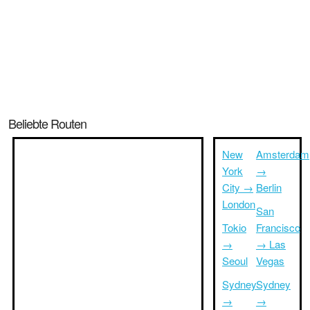
Beliebte Routen
New
Amsterdam
York
→
City →
Berlin
London
San
Tokio
Francisco
→
→ Las
Seoul
Vegas
Sydney
Sydney
→
→