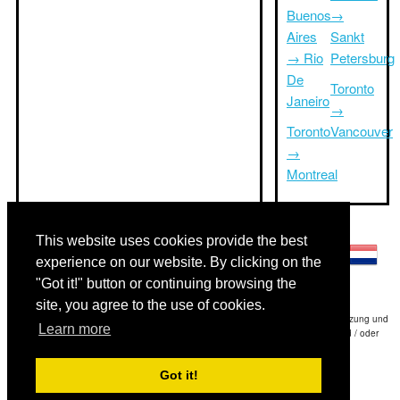
Buenos
→
Aires
Sankt
→ Rio
Petersburg
De
Toronto
Janeiro
→
Toronto
Vancouver
→
Montreal
Andere Sprachen:
This website uses cookies provide the best
experience on our website. By clicking on the
"Got it!" button or continuing browsing the
site, you agree to the use of cookies.
Haftungsausschluss: Die Informationen auf dieser Website ist unsere beste Schätzung und
Learn more
für nur Ihre Referenz.Triptimeto.com haftet nicht für jede Reise Verzögerung und / oder
Folgeschäden aus den Angaben zur Folge zur Verfügung gestellt.
Got it!
Copyright 2015-2026
triptimeto.com
.