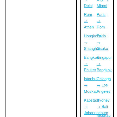
Delhi
Miami
Rom
Paris
→
→
Athen
Rom
Hongkong
Tokio
→
→
Shanghai
Osaka
Bangkok
Singapur
→
→
Phuket
Bangkok
Istanbul
Chicago
→
→ Los
Moskau
Angeles
Kapstadt
Sydney
→
→ Bali
Johannesburg
Moskau