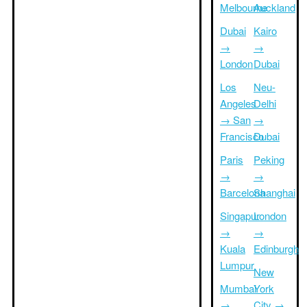
Melbourne
Auckland
Dubai
Kairo
→
→
London
Dubai
Los
Neu-
Angeles
Delhi
→ San
→
Francisco
Dubai
Paris
Peking
→
→
Barcelona
Shanghai
Singapur
London
→
→
Kuala
Edinburgh
Lumpur
New
Mumbai
York
→
City →