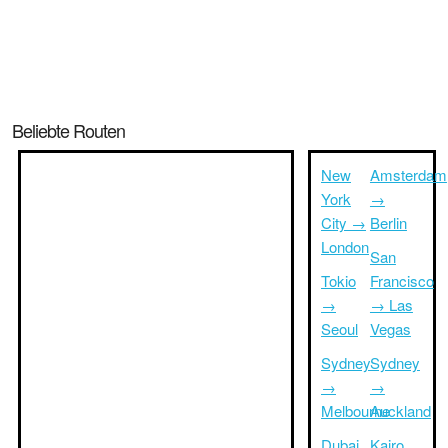
Beliebte Routen
New
Amsterdam
York
→
City →
Berlin
London
San
Tokio
Francisco
→
→ Las
Seoul
Vegas
Sydney
Sydney
→
→
Melbourne
Auckland
Dubai
Kairo