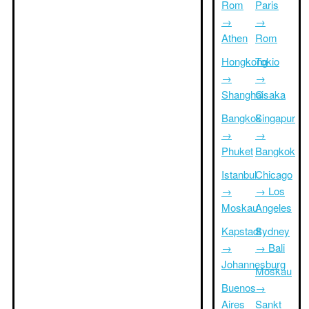
Rom
Paris
→
→
Athen
Rom
Hongkong
Tokio
→
→
Shanghai
Osaka
Bangkok
Singapur
→
→
Phuket
Bangkok
Istanbul
Chicago
→
→ Los
Moskau
Angeles
Kapstadt
Sydney
→
→ Bali
Johannesburg
Moskau
Buenos
→
Aires
Sankt