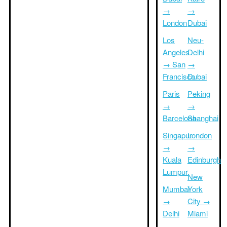
→
→
London
Dubai
Los
Neu-
Angeles
Delhi
→ San
→
Francisco
Dubai
Paris
Peking
→
→
Barcelona
Shanghai
Singapur
London
→
→
Kuala
Edinburgh
Lumpur
New
Mumbai
York
→
City →
Delhi
Miami