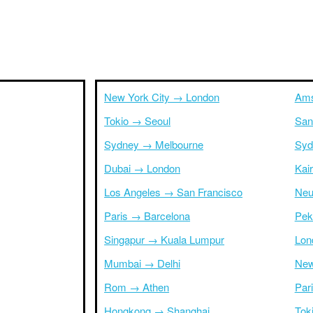
New York City → London
Ams
Tokio → Seoul
San
Sydney → Melbourne
Syd
Dubai → London
Kai
Los Angeles → San Francisco
Neu
Paris → Barcelona
Pek
Singapur → Kuala Lumpur
Lon
Mumbai → Delhi
New
Rom → Athen
Par
Hongkong → Shanghai
Tok