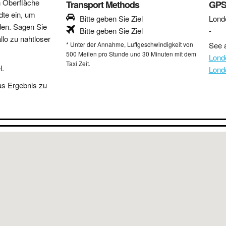
n Oberfläche
Transport Methods
GPS
dte ein, um
Bitte geben Sie Ziel
Lond
den. Sagen Sie
Bitte geben Sie Ziel
-
lo zu nahtloser
* Unter der Annahme, Luftgeschwindigkeit von
See a
500 Meilen pro Stunde und 30 Minuten mit dem
Lond
Taxi Zeit.
l.
Lond
as Ergebnis zu