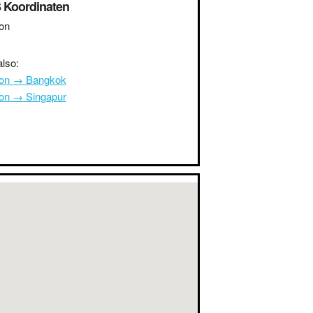
 Koordinaten
on
lso:
on → Bangkok
on → Singapur