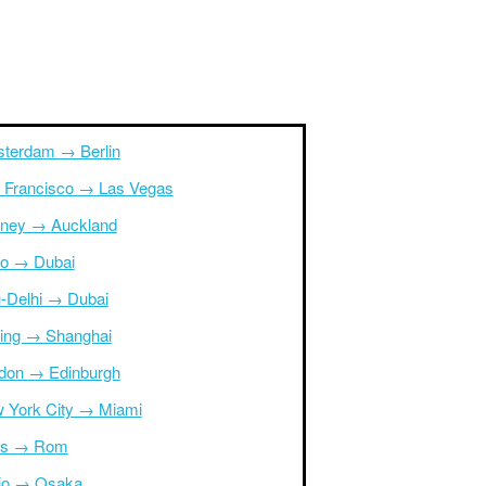
terdam → Berlin
 Francisco → Las Vegas
ney → Auckland
ro → Dubai
-Delhi → Dubai
ing → Shanghai
don → Edinburgh
 York City → Miami
is → Rom
io → Osaka