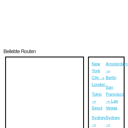
Beliebte Routen
New
Amsterdam
York
→
City →
Berlin
London
San
Tokio
Francisco
→
→ Las
Seoul
Vegas
Sydney
Sydney
→
→