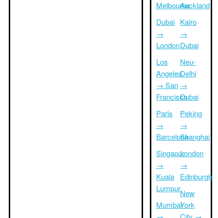
Melbourne
Auckland
Dubai
Kairo
→
→
London
Dubai
Los
Neu-
Angeles
Delhi
→ San
→
Francisco
Dubai
Paris
Peking
→
→
Barcelona
Shanghai
Singapur
London
→
→
Kuala
Edinburgh
Lumpur
New
Mumbai
York
→
City →