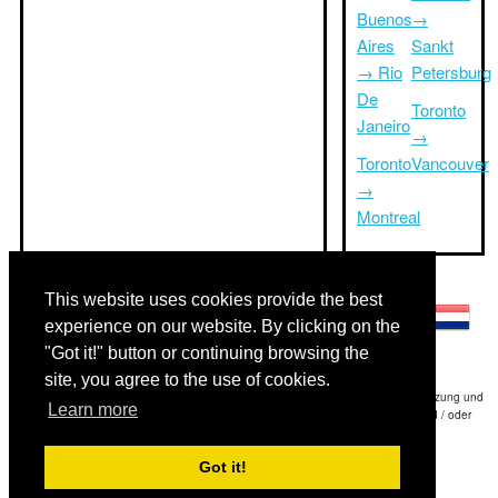
Buenos
→
Aires
Sankt
→ Rio
Petersburg
De
Toronto
Janeiro
→
Toronto
Vancouver
→
Montreal
Andere Sprachen:
This website uses cookies provide the best
experience on our website. By clicking on the
"Got it!" button or continuing browsing the
site, you agree to the use of cookies.
Haftungsausschluss: Die Informationen auf dieser Website ist unsere beste Schätzung und
Learn more
für nur Ihre Referenz.Triptimeto.com haftet nicht für jede Reise Verzögerung und / oder
Folgeschäden aus den Angaben zur Folge zur Verfügung gestellt.
Got it!
Copyright 2015-2026
triptimeto.com
.