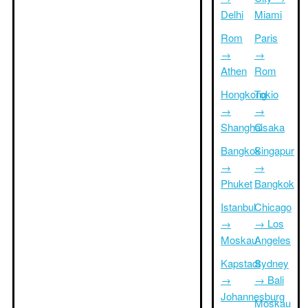
Delhi
Miami
Rom
Paris
→
→
Athen
Rom
Hongkong
Tokio
→
→
Shanghai
Osaka
Bangkok
Singapur
→
→
Phuket
Bangkok
Istanbul
Chicago
→
→ Los
Moskau
Angeles
Kapstadt
Sydney
→
→ Bali
Johannesburg
Moskau