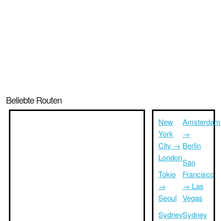
Beliebte Routen
New
Amsterdam
York
→
City →
Berlin
London
San
Tokio
Francisco
→
→ Las
Seoul
Vegas
Sydney
Sydney