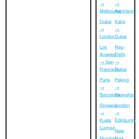
→
→
Melbourne
Auckland
Dubai
Kairo
→
→
London
Dubai
Los
Neu-
Angeles
Delhi
→ San
→
Francisco
Dubai
Paris
Peking
→
→
Barcelona
Shanghai
Singapur
London
→
→
Kuala
Edinburgh
Lumpur
New
Mumbai
York