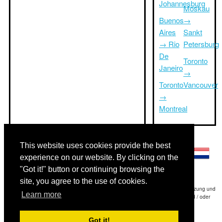
Johannesburg
Moskau
Buenos
→
Aires
Sankt
→ Rio
Petersburg
De
Toronto
Janeiro
→
Toronto
Vancouver
→
Montreal
Andere Sprachen:
This website uses cookies provide the best
experience on our website. By clicking on the
"Got it!" button or continuing browsing the
site, you agree to the use of cookies.
Haftungsausschluss: Die Informationen auf dieser Website ist unsere beste Schätzung und
Learn more
für nur Ihre Referenz.Triptimeto.com haftet nicht für jede Reise Verzögerung und / oder
Folgeschäden aus den Angaben zur Folge zur Verfügung gestellt.
Got it!