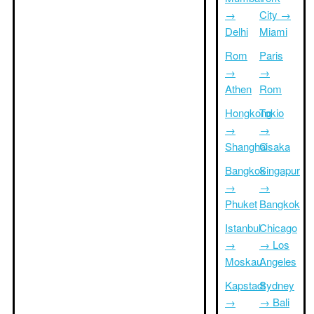
→
City →
Delhi
Miami
Rom
Paris
→
→
Athen
Rom
Hongkong
Tokio
→
→
Shanghai
Osaka
Bangkok
Singapur
→
→
Phuket
Bangkok
Istanbul
Chicago
→
→ Los
Moskau
Angeles
Kapstadt
Sydney
→
→ Bali