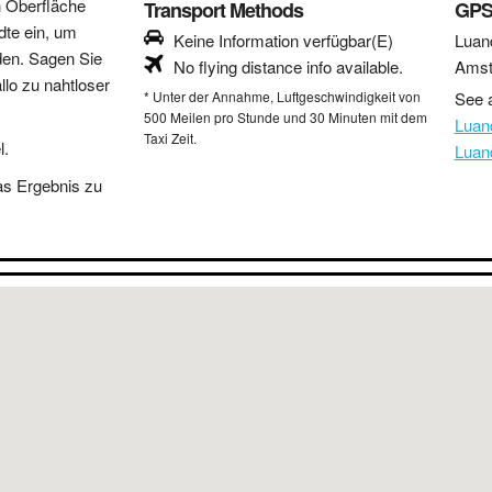
n Oberfläche
Transport Methods
GPS
dte ein, um
Keine Information verfügbar(E)
Luan
den. Sagen Sie
No flying distance info available.
Amst
lo zu nahtloser
* Unter der Annahme, Luftgeschwindigkeit von
See a
500 Meilen pro Stunde und 30 Minuten mit dem
Luan
Taxi Zeit.
l.
Luan
as Ergebnis zu