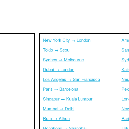
New York City → London
Ams
Tokio → Seoul
San
Sydney → Melbourne
Syd
Dubai → London
Kai
Los Angeles → San Francisco
Neu
Paris → Barcelona
Pek
Singapur → Kuala Lumpur
Lon
Mumbai → Delhi
New
Rom → Athen
Par
Hongkong → Shanghai
Tok