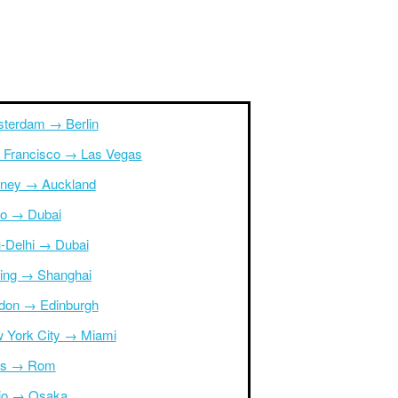
terdam → Berlin
 Francisco → Las Vegas
ney → Auckland
ro → Dubai
-Delhi → Dubai
ing → Shanghai
don → Edinburgh
 York City → Miami
is → Rom
io → Osaka