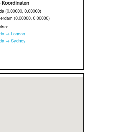
 Koordinaten
da
(0.00000, 0.00000)
erdam
(0.00000, 0.00000)
lso:
da → London
da → Sydney