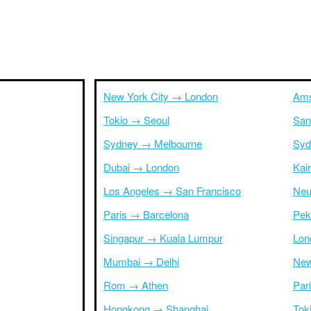
New York City → London
Ams
Tokio → Seoul
San
Sydney → Melbourne
Syd
Dubai → London
Kai
Los Angeles → San Francisco
Neu
Paris → Barcelona
Pek
Singapur → Kuala Lumpur
Lon
Mumbai → Delhi
New
Rom → Athen
Par
Hongkong → Shanghai
Tok