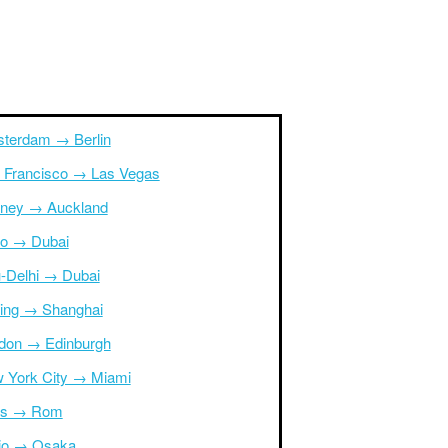
terdam → Berlin
 Francisco → Las Vegas
ney → Auckland
ro → Dubai
-Delhi → Dubai
ing → Shanghai
don → Edinburgh
 York City → Miami
is → Rom
io → Osaka