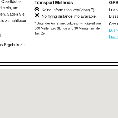
n Oberfläche
Transport Methods
GPS
dte ein, um
Keine Information verfügbar(E)
Luan
den. Sagen Sie
No flying distance info available.
Biss
lo zu nahtloser
* Unter der Annahme, Luftgeschwindigkeit von
See a
500 Meilen pro Stunde und 30 Minuten mit dem
Luan
Taxi Zeit.
l.
Luan
as Ergebnis zu