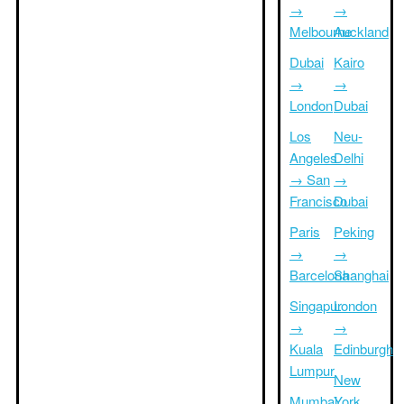
→
→
Melbourne
Auckland
Dubai
Kairo
→
→
London
Dubai
Los
Neu-
Angeles
Delhi
→ San
→
Francisco
Dubai
Paris
Peking
→
→
Barcelona
Shanghai
Singapur
London
→
→
Kuala
Edinburgh
Lumpur
New
Mumbai
York