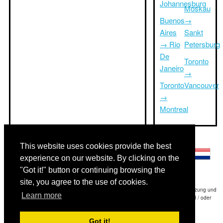
Johannesburg
Moskau
Buenos
→
Aires
Sankt
→ Rio
Petersburg
De
Toronto
Janeiro
→
Toronto
Vancouver
→
Montreal
Andere Sprachen:
This website uses cookies provide the best
experience on our website. By clicking on the
"Got it!" button or continuing browsing the
site, you agree to the use of cookies.
Haftungsausschluss: Die Informationen auf dieser Website ist unsere beste Schätzung und
Learn more
für nur Ihre Referenz.Triptimeto.com haftet nicht für jede Reise Verzögerung und / oder
Folgeschäden aus den Angaben zur Folge zur Verfügung gestellt.
Got it!