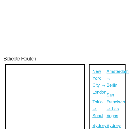
Beliebte Routen
New
Amsterdam
York
→
City →
Berlin
London
San
Tokio
Francisco
→
→ Las
Seoul
Vegas
Sydney
Sydney