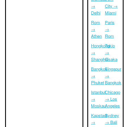
→
City →
Delhi
Miami
Rom
Paris
→
→
Athen
Rom
Hongkong
Tokio
→
→
Shanghai
Osaka
Bangkok
Singapur
→
→
Phuket
Bangkok
Istanbul
Chicago
→
→ Los
Moskau
Angeles
Kapstadt
Sydney
→
→ Bali