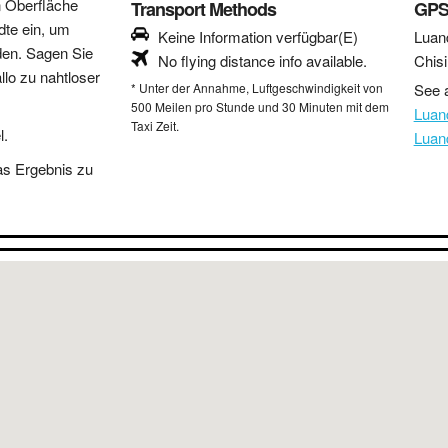
n Oberfläche
Transport Methods
GPS
dte ein, um
Keine Information verfügbar(E)
Luan
den. Sagen Sie
No flying distance info available.
Chis
lo zu nahtloser
* Unter der Annahme, Luftgeschwindigkeit von
See a
500 Meilen pro Stunde und 30 Minuten mit dem
Luan
Taxi Zeit.
l.
Luan
as Ergebnis zu