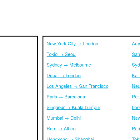
New York City → London
Ams
Tokio → Seoul
San
Sydney → Melbourne
Syd
Dubai → London
Kai
Los Angeles → San Francisco
Neu
Paris → Barcelona
Pek
Singapur → Kuala Lumpur
Lon
Mumbai → Delhi
New
Rom → Athen
Par
Hongkong → Shanghai
Tok