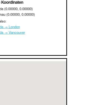
 Koordinaten
da
(0.00000, 0.00000)
inau
(0.00000, 0.00000)
lso:
da → London
da → Vancouver