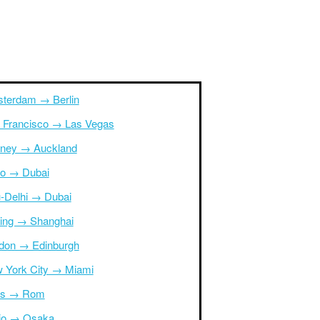
terdam → Berlin
 Francisco → Las Vegas
ney → Auckland
ro → Dubai
-Delhi → Dubai
ing → Shanghai
don → Edinburgh
 York City → Miami
is → Rom
io → Osaka