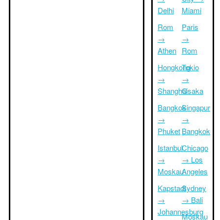
Delhi
Miami
Rom
Paris
→
→
Athen
Rom
Hongkong
Tokio
→
→
Shanghai
Osaka
Bangkok
Singapur
→
→
Phuket
Bangkok
Istanbul
Chicago
→
→ Los
Moskau
Angeles
Kapstadt
Sydney
→
→ Bali
Johannesburg
Moskau