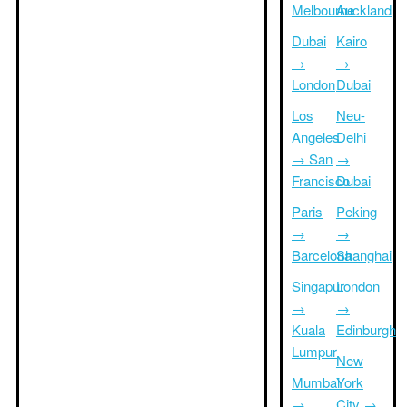
Melbourne
Auckland
Dubai
Kairo
→
→
London
Dubai
Los
Neu-
Angeles
Delhi
→ San
→
Francisco
Dubai
Paris
Peking
→
→
Barcelona
Shanghai
Singapur
London
→
→
Kuala
Edinburgh
Lumpur
New
Mumbai
York
→
City →