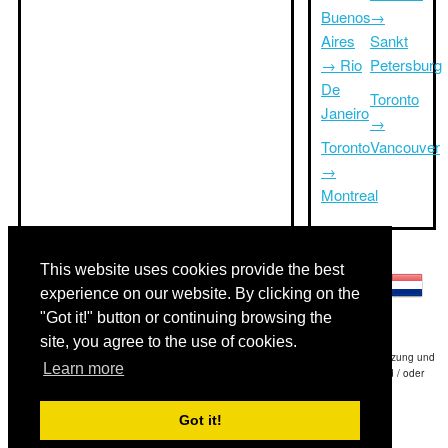
Buenos
→
Aires
Sankt
→ Rio
Petersburg
De
Toronto
Janeiro
→
Toronto
Vancouver
→
Montreal
Andere Sprachen:
This website uses cookies provide the best
experience on our website. By clicking on the
"Got it!" button or continuing browsing the
site, you agree to the use of cookies.
Haftungsausschluss: Die Informationen auf dieser Website ist unsere beste Schätzung und
Learn more
für nur Ihre Referenz.Triptimeto.com haftet nicht für jede Reise Verzögerung und / oder
Folgeschäden aus den Angaben zur Folge zur Verfügung gestellt.
Got it!
Copyright 2015-2026
triptimeto.com
.