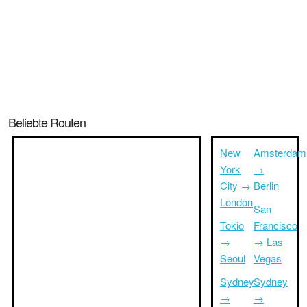
Beliebte Routen
New
Amsterdam
York
→
City →
Berlin
London
San
Tokio
Francisco
→
→ Las
Seoul
Vegas
Sydney
Sydney
→
→