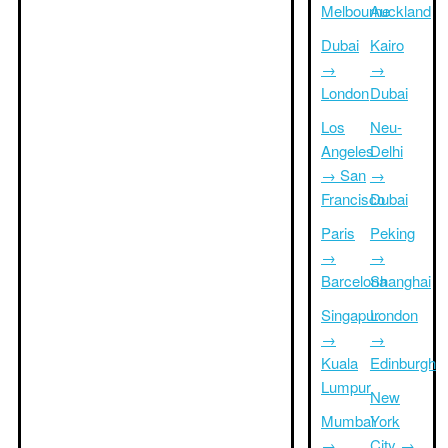
Melbourne
Auckland
Dubai
Kairo
→
→
London
Dubai
Los
Neu-
Angeles
Delhi
→ San
→
Francisco
Dubai
Paris
Peking
→
→
Barcelona
Shanghai
Singapur
London
→
→
Kuala
Edinburgh
Lumpur
New
Mumbai
York
→
City →