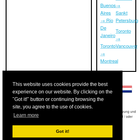
Buenos
→
Aires
Sankt
→ Rio
Petersburg
De
Toronto
Janeiro
→
Toronto
Vancouver
→
Montreal
Andere Sprachen:
This website uses cookies provide the best
experience on our website. By clicking on the
"Got it!" button or continuing browsing the
site, you agree to the use of cookies.
Haftungsausschluss: Die Informationen auf dieser Website ist unsere beste Schätzung und
Learn more
für nur Ihre Referenz.Triptimeto.com haftet nicht für jede Reise Verzögerung und / oder
Folgeschäden aus den Angaben zur Folge zur Verfügung gestellt.
Got it!
Copyright 2015-2026
triptimeto.com
.