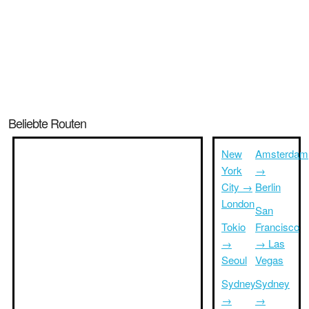
Beliebte Routen
New
Amsterdam
York
→
City →
Berlin
London
San
Tokio
Francisco
→
→ Las
Seoul
Vegas
Sydney
Sydney
→
→