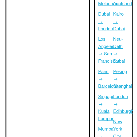
Melbourne
Auckland
Dubai
Kairo
→
→
London
Dubai
Los
Neu-
Angeles
Delhi
→ San
→
Francisco
Dubai
Paris
Peking
→
→
Barcelona
Shanghai
Singapur
London
→
→
Kuala
Edinburgh
Lumpur
New
Mumbai
York
→
City →