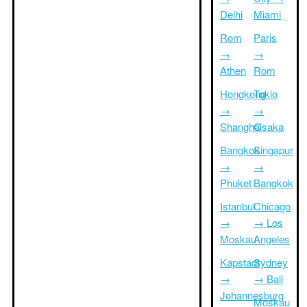
Delhi
Miami
Rom
Paris
→
→
Athen
Rom
Hongkong
Tokio
→
→
Shanghai
Osaka
Bangkok
Singapur
→
→
Phuket
Bangkok
Istanbul
Chicago
→
→ Los
Moskau
Angeles
Kapstadt
Sydney
→
→ Bali
Johannesburg
Moskau