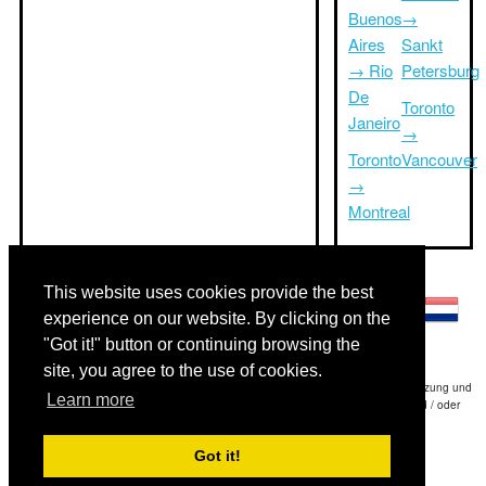
Buenos
→
Aires
Sankt
→ Rio
Petersburg
De
Toronto
Janeiro
→
Toronto
Vancouver
→
Montreal
Andere Sprachen:
This website uses cookies provide the best
experience on our website. By clicking on the
"Got it!" button or continuing browsing the
site, you agree to the use of cookies.
Haftungsausschluss: Die Informationen auf dieser Website ist unsere beste Schätzung und
Learn more
für nur Ihre Referenz.Triptimeto.com haftet nicht für jede Reise Verzögerung und / oder
Folgeschäden aus den Angaben zur Folge zur Verfügung gestellt.
Got it!
Copyright 2015-2026
triptimeto.com
.