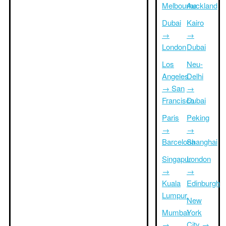
Melbourne
Auckland
Dubai
Kairo
→
→
London
Dubai
Los
Neu-
Angeles
Delhi
→ San
→
Francisco
Dubai
Paris
Peking
→
→
Barcelona
Shanghai
Singapur
London
→
→
Kuala
Edinburgh
Lumpur
New
Mumbai
York
→
City →