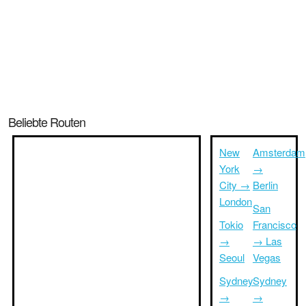
Beliebte Routen
New
Amsterdam
York
→
City →
Berlin
London
San
Tokio
Francisco
→
→ Las
Seoul
Vegas
Sydney
Sydney
→
→