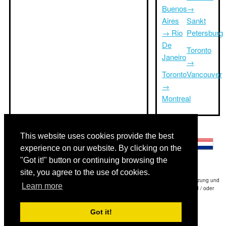
Buenos
→
Aires
Sankt
→ Rio
Petersburg
De
Toronto
Janeiro
→
Toronto
Vancouver
→
Montreal
Andere Sprachen:
This website uses cookies provide the best
experience on our website. By clicking on the
"Got it!" button or continuing browsing the
site, you agree to the use of cookies.
Haftungsausschluss: Die Informationen auf dieser Website ist unsere beste Schätzung und
Learn more
für nur Ihre Referenz.Triptimeto.com haftet nicht für jede Reise Verzögerung und / oder
Folgeschäden aus den Angaben zur Folge zur Verfügung gestellt.
Got it!
Copyright 2015-2026
triptimeto.com
.