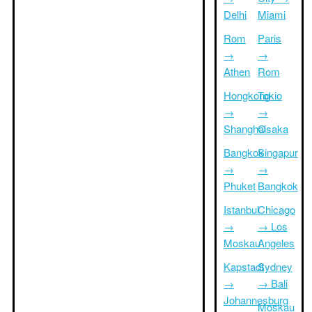
Delhi
Miami
Rom
Paris
→
→
Athen
Rom
Hongkong
Tokio
→
→
Shanghai
Osaka
Bangkok
Singapur
→
→
Phuket
Bangkok
Istanbul
Chicago
→
→ Los
Moskau
Angeles
Kapstadt
Sydney
→
→ Bali
Johannesburg
Moskau