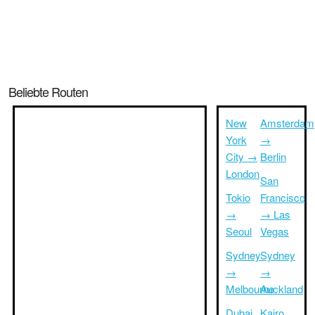
Beliebte Routen
New
Amsterdam
York
→
City →
Berlin
London
San
Tokio
Francisco
→
→ Las
Seoul
Vegas
Sydney
Sydney
→
→
Melbourne
Auckland
Dubai
Kairo