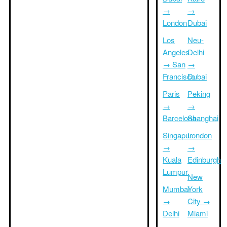
→
→
London
Dubai
Los
Neu-
Angeles
Delhi
→ San
→
Francisco
Dubai
Paris
Peking
→
→
Barcelona
Shanghai
Singapur
London
→
→
Kuala
Edinburgh
Lumpur
New
Mumbai
York
→
City →
Delhi
Miami