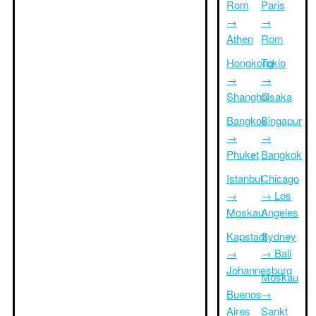
Rom
Paris
→
→
Athen
Rom
Hongkong
Tokio
→
→
Shanghai
Osaka
Bangkok
Singapur
→
→
Phuket
Bangkok
Istanbul
Chicago
→
→ Los
Moskau
Angeles
Kapstadt
Sydney
→
→ Bali
Johannesburg
Moskau
Buenos
→
Aires
Sankt