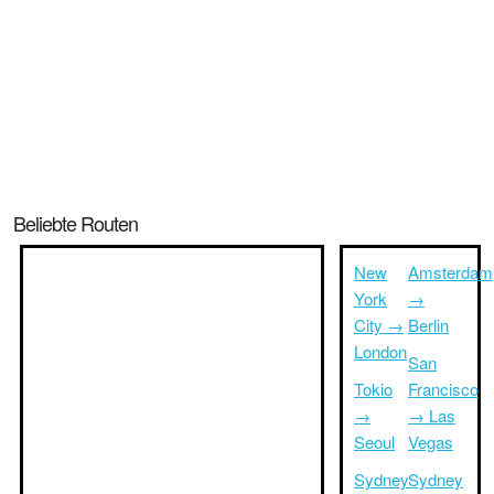
Beliebte Routen
New
Amsterdam
York
→
City →
Berlin
London
San
Tokio
Francisco
→
→ Las
Seoul
Vegas
Sydney
Sydney