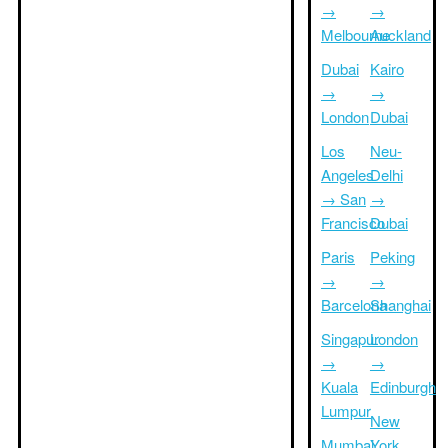
→
→
Melbourne
Auckland
Dubai
Kairo
→
→
London
Dubai
Los
Neu-
Angeles
Delhi
→ San
→
Francisco
Dubai
Paris
Peking
→
→
Barcelona
Shanghai
Singapur
London
→
→
Kuala
Edinburgh
Lumpur
New
Mumbai
York