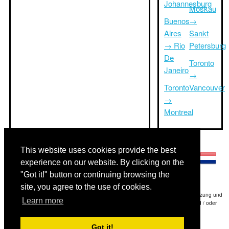
Johannesburg
Moskau
Buenos
→
Aires
Sankt
→ Rio
Petersburg
De
Toronto
Janeiro
→
Toronto
Vancouver
→
Montreal
Andere Sprachen:
This website uses cookies provide the best
experience on our website. By clicking on the
"Got it!" button or continuing browsing the
site, you agree to the use of cookies.
Haftungsausschluss: Die Informationen auf dieser Website ist unsere beste Schätzung und
Learn more
für nur Ihre Referenz.Triptimeto.com haftet nicht für jede Reise Verzögerung und / oder
Folgeschäden aus den Angaben zur Folge zur Verfügung gestellt.
Got it!