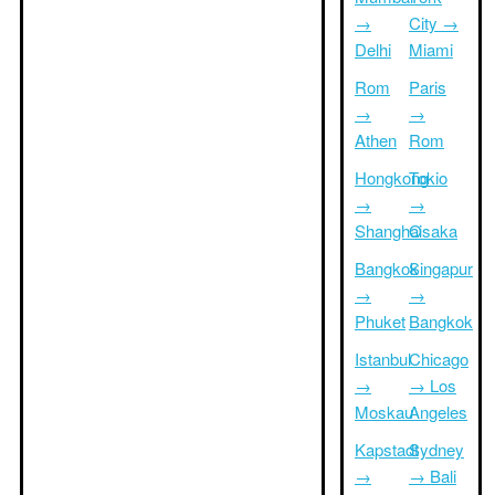
→
City →
Delhi
Miami
Rom
Paris
→
→
Athen
Rom
Hongkong
Tokio
→
→
Shanghai
Osaka
Bangkok
Singapur
→
→
Phuket
Bangkok
Istanbul
Chicago
→
→ Los
Moskau
Angeles
Kapstadt
Sydney
→
→ Bali