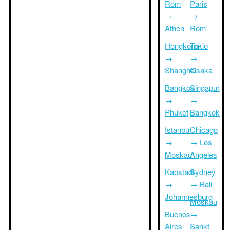
Rom
Paris
→
→
Athen
Rom
Hongkong
Tokio
→
→
Shanghai
Osaka
Bangkok
Singapur
→
→
Phuket
Bangkok
Istanbul
Chicago
→
→ Los
Moskau
Angeles
Kapstadt
Sydney
→
→ Bali
Johannesburg
Moskau
Buenos
→
Aires
Sankt