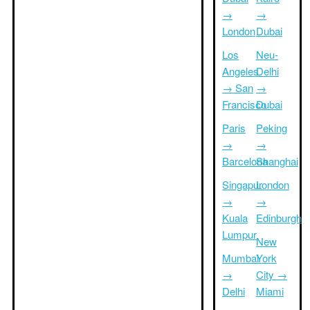
→
→
London
Dubai
Los
Neu-
Angeles
Delhi
→ San
→
Francisco
Dubai
Paris
Peking
→
→
Barcelona
Shanghai
Singapur
London
→
→
Kuala
Edinburgh
Lumpur
New
Mumbai
York
→
City →
Delhi
Miami