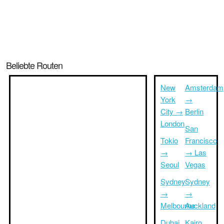
Beliebte Routen
New
Amsterdam
York
→
City →
Berlin
London
San
Tokio
Francisco
→
→ Las
Seoul
Vegas
Sydney
Sydney
→
→
Melbourne
Auckland
Dubai
Kairo