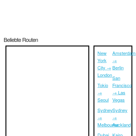
Beliebte Routen
New
Amsterdam
York
→
City →
Berlin
London
San
Tokio
Francisco
→
→ Las
Seoul
Vegas
Sydney
Sydney
→
→
Melbourne
Auckland
Dubai
Kairo