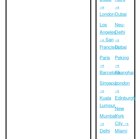
→
→
London
Dubai
Los
Neu-
Angeles
Delhi
→ San
→
Francisco
Dubai
Paris
Peking
→
→
Barcelona
Shanghai
Singapur
London
→
→
Kuala
Edinburgh
Lumpur
New
Mumbai
York
→
City →
Delhi
Miami