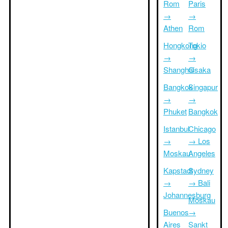
Rom
Paris
→
→
Athen
Rom
Hongkong
Tokio
→
→
Shanghai
Osaka
Bangkok
Singapur
→
→
Phuket
Bangkok
Istanbul
Chicago
→
→ Los
Moskau
Angeles
Kapstadt
Sydney
→
→ Bali
Johannesburg
Moskau
Buenos
→
Aires
Sankt