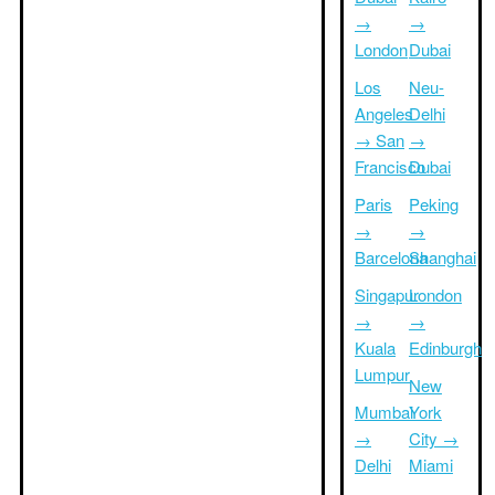
→
→
London
Dubai
Los
Neu-
Angeles
Delhi
→ San
→
Francisco
Dubai
Paris
Peking
→
→
Barcelona
Shanghai
Singapur
London
→
→
Kuala
Edinburgh
Lumpur
New
Mumbai
York
→
City →
Delhi
Miami