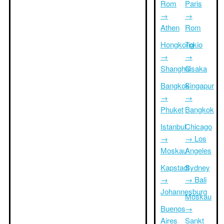
Rom
Paris
→
→
Athen
Rom
Hongkong
Tokio
→
→
Shanghai
Osaka
Bangkok
Singapur
→
→
Phuket
Bangkok
Istanbul
Chicago
→
→ Los
Moskau
Angeles
Kapstadt
Sydney
→
→ Bali
Johannesburg
Moskau
Buenos
→
Aires
Sankt