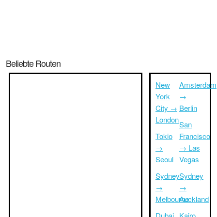
Beliebte Routen
New
Amsterdam
York
→
City →
Berlin
London
San
Tokio
Francisco
→
→ Las
Seoul
Vegas
Sydney
Sydney
→
→
Melbourne
Auckland
Dubai
Kairo