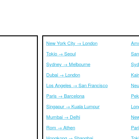
New York City → London
Ams
Tokio → Seoul
San
Sydney → Melbourne
Syd
Dubai → London
Kai
Los Angeles → San Francisco
Neu
Paris → Barcelona
Pek
Singapur → Kuala Lumpur
Lon
Mumbai → Delhi
New
Rom → Athen
Par
Hongkong → Shanghai
Tok