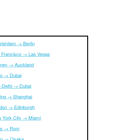
terdam → Berlin
 Francisco → Las Vegas
ney → Auckland
ro → Dubai
-Delhi → Dubai
ing → Shanghai
don → Edinburgh
 York City → Miami
is → Rom
io → Osaka