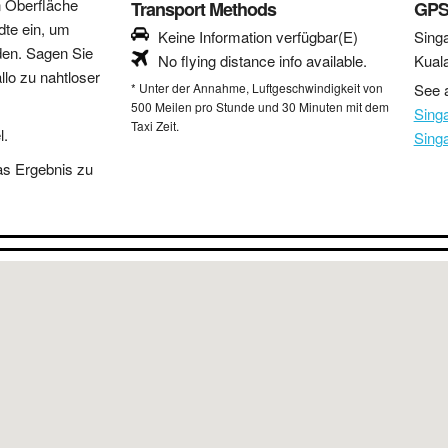
n Oberfläche
Transport Methods
GPS
dte ein, um
Keine Information verfügbar(E)
Sing
den. Sagen Sie
No flying distance info available.
Kual
lo zu nahtloser
* Unter der Annahme, Luftgeschwindigkeit von
See a
500 Meilen pro Stunde und 30 Minuten mit dem
Sing
Taxi Zeit.
l.
Sing
as Ergebnis zu