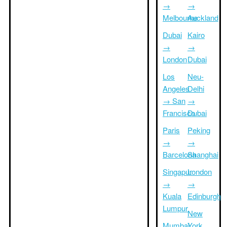
→
→
Melbourne
Auckland
Dubai
Kairo
→
→
London
Dubai
Los
Neu-
Angeles
Delhi
→ San
→
Francisco
Dubai
Paris
Peking
→
→
Barcelona
Shanghai
Singapur
London
→
→
Kuala
Edinburgh
Lumpur
New
Mumbai
York