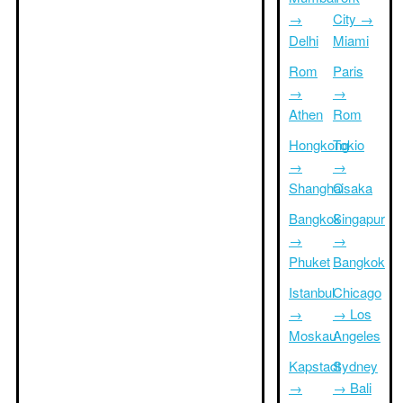
→
City →
Delhi
Miami
Rom
Paris
→
→
Athen
Rom
Hongkong
Tokio
→
→
Shanghai
Osaka
Bangkok
Singapur
→
→
Phuket
Bangkok
Istanbul
Chicago
→
→ Los
Moskau
Angeles
Kapstadt
Sydney
→
→ Bali