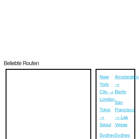
Beliebte Routen
New
Amsterdam
York
→
City →
Berlin
London
San
Tokio
Francisco
→
→ Las
Seoul
Vegas
Sydney
Sydney