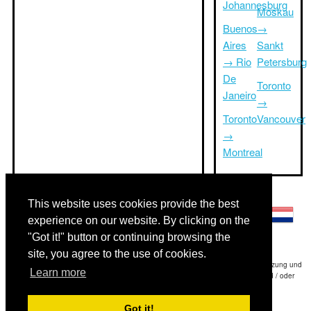
Johannesburg
Moskau
Buenos
→
Aires
Sankt
→ Rio
Petersburg
De
Toronto
Janeiro
→
Toronto
Vancouver
→
Montreal
Andere Sprachen:
This website uses cookies provide the best
experience on our website. By clicking on the
"Got it!" button or continuing browsing the
site, you agree to the use of cookies.
Haftungsausschluss: Die Informationen auf dieser Website ist unsere beste Schätzung und
Learn more
für nur Ihre Referenz.Triptimeto.com haftet nicht für jede Reise Verzögerung und / oder
Folgeschäden aus den Angaben zur Folge zur Verfügung gestellt.
Got it!