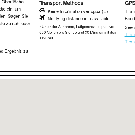
n Oberfläche
Transport Methods
GPS
dte ein, um
Keine Information verfügbar(E)
Tiran
den. Sagen Sie
No flying distance info available.
Band
lo zu nahtloser
* Unter der Annahme, Luftgeschwindigkeit von
See a
500 Meilen pro Stunde und 30 Minuten mit dem
Tira
Taxi Zeit.
l.
Tira
as Ergebnis zu