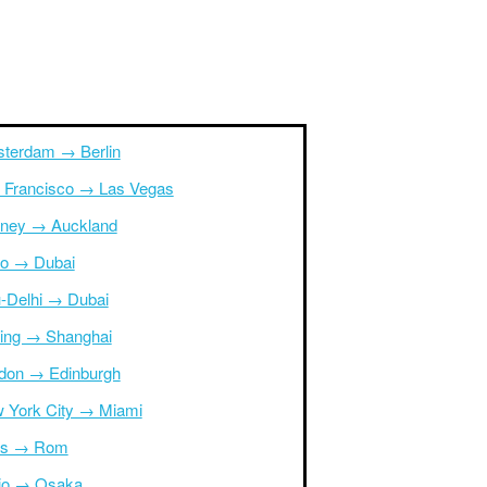
terdam → Berlin
 Francisco → Las Vegas
ney → Auckland
ro → Dubai
-Delhi → Dubai
ing → Shanghai
don → Edinburgh
 York City → Miami
is → Rom
io → Osaka