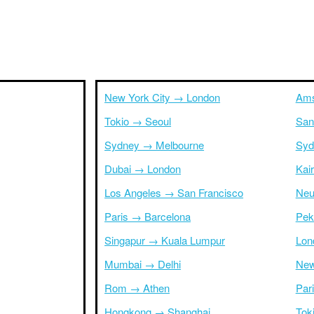
New York City → London
Ams
Tokio → Seoul
San
Sydney → Melbourne
Syd
Dubai → London
Kai
Los Angeles → San Francisco
Neu
Paris → Barcelona
Pek
Singapur → Kuala Lumpur
Lon
Mumbai → Delhi
New
Rom → Athen
Par
Hongkong → Shanghai
Tok