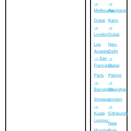
→
→
Melbourne
Auckland
Dubai
Kairo
→
→
London
Dubai
Los
Neu-
Angeles
Delhi
→ San
→
Francisco
Dubai
Paris
Peking
→
→
Barcelona
Shanghai
Singapur
London
→
→
Kuala
Edinburgh
Lumpur
New
Mumbai
York