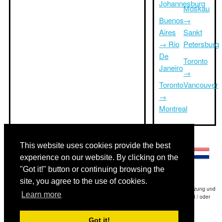
Johannesburg
Moskau
Buenos
→
Aires
Sankt
→ Rio
Petersburg
De
Toronto
Janeiro
→
Toronto
Vancouver
→
Montreal
Andere Sprachen:
This website uses cookies provide the best
experience on our website. By clicking on the
"Got it!" button or continuing browsing the
site, you agree to the use of cookies.
Haftungsausschluss: Die Informationen auf dieser Website ist unsere beste Schätzung und
Learn more
für nur Ihre Referenz.Triptimeto.com haftet nicht für jede Reise Verzögerung und / oder
Folgeschäden aus den Angaben zur Folge zur Verfügung gestellt.
Got it!