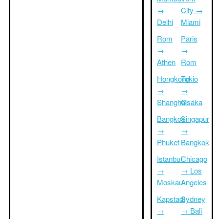
→
City →
Delhi
Miami
Rom
Paris
→
→
Athen
Rom
Hongkong
Tokio
→
→
Shanghai
Osaka
Bangkok
Singapur
→
→
Phuket
Bangkok
Istanbul
Chicago
→
→ Los
Moskau
Angeles
Kapstadt
Sydney
→
→ Bali