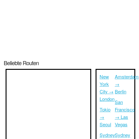
Beliebte Routen
New
Amsterdam
York
→
City →
Berlin
London
San
Tokio
Francisco
→
→ Las
Seoul
Vegas
Sydney
Sydney