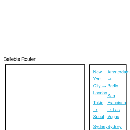
Beliebte Routen
New
Amsterdam
York
→
City →
Berlin
London
San
Tokio
Francisco
→
→ Las
Seoul
Vegas
Sydney
Sydney