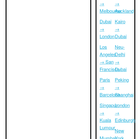
→
→
Melbourne
Auckland
Dubai
Kairo
→
→
London
Dubai
Los
Neu-
Angeles
Delhi
→ San
→
Francisco
Dubai
Paris
Peking
→
→
Barcelona
Shanghai
Singapur
London
→
→
Kuala
Edinburgh
Lumpur
New
Mumbai
York