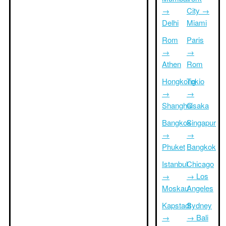
→
City →
Delhi
Miami
Rom
Paris
→
→
Athen
Rom
Hongkong
Tokio
→
→
Shanghai
Osaka
Bangkok
Singapur
→
→
Phuket
Bangkok
Istanbul
Chicago
→
→ Los
Moskau
Angeles
Kapstadt
Sydney
→
→ Bali