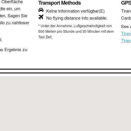
n Oberfläche
Transport Methods
GPS
dte ein, um
Keine Information verfügbar(E)
Tiran
den. Sagen Sie
No flying distance info available.
Canb
lo zu nahtloser
* Unter der Annahme, Luftgeschwindigkeit von
See a
500 Meilen pro Stunde und 30 Minuten mit dem
Tira
Taxi Zeit.
l.
Tira
as Ergebnis zu