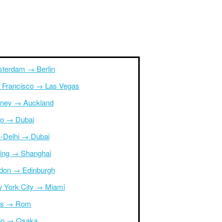
terdam → Berlin
 Francisco → Las Vegas
ney → Auckland
ro → Dubai
-Delhi → Dubai
ing → Shanghai
don → Edinburgh
 York City → Miami
is → Rom
io → Osaka