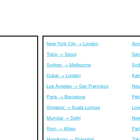
New York City → London
Ams
Tokio → Seoul
San
Sydney → Melbourne
Syd
Dubai → London
Kai
Los Angeles → San Francisco
Neu
Paris → Barcelona
Pek
Singapur → Kuala Lumpur
Lon
Mumbai → Delhi
New
Rom → Athen
Par
Hongkong → Shanghai
Tok