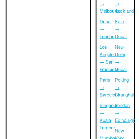
→
→
Melbourne
Auckland
Dubai
Kairo
→
→
London
Dubai
Los
Neu-
Angeles
Delhi
→ San
→
Francisco
Dubai
Paris
Peking
→
→
Barcelona
Shanghai
Singapur
London
→
→
Kuala
Edinburgh
Lumpur
New
Mumbai
York