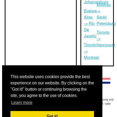
Johannesburg
Moskau
Buenos
→
Aires
Sankt
→ Rio
Petersburg
De
Toronto
Janeiro
→
Toronto
Vancouver
→
Montreal
Andere Sprachen:
This website uses cookies provide the best
experience on our website. By clicking on the
"Got it!" button or continuing browsing the
site, you agree to the use of cookies.
Haftungsausschluss: Die Informationen auf dieser Website ist unsere beste Schätzung und
Learn more
für nur Ihre Referenz.Triptimeto.com haftet nicht für jede Reise Verzögerung und / oder
Folgeschäden aus den Angaben zur Folge zur Verfügung gestellt.
Got it!