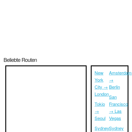
Beliebte Routen
New
Amsterdam
York
→
City →
Berlin
London
San
Tokio
Francisco
→
→ Las
Seoul
Vegas
Sydney
Sydney