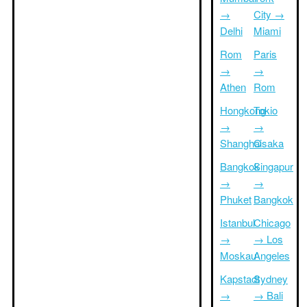
→
City →
Delhi
Miami
Rom
Paris
→
→
Athen
Rom
Hongkong
Tokio
→
→
Shanghai
Osaka
Bangkok
Singapur
→
→
Phuket
Bangkok
Istanbul
Chicago
→
→ Los
Moskau
Angeles
Kapstadt
Sydney
→
→ Bali