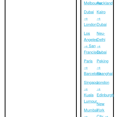
Melbourne
Auckland
Dubai
Kairo
→
→
London
Dubai
Los
Neu-
Angeles
Delhi
→ San
→
Francisco
Dubai
Paris
Peking
→
→
Barcelona
Shanghai
Singapur
London
→
→
Kuala
Edinburgh
Lumpur
New
Mumbai
York
→
City →