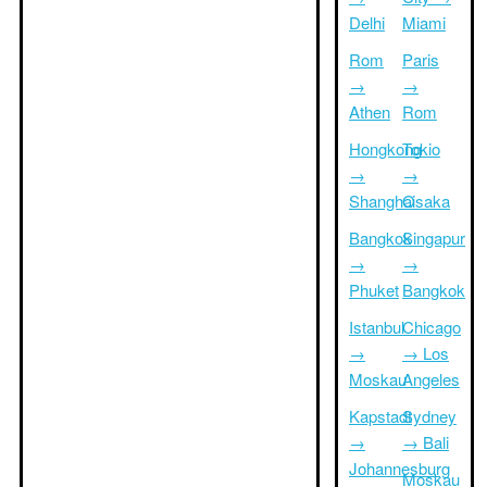
Delhi
Miami
Rom
Paris
→
→
Athen
Rom
Hongkong
Tokio
→
→
Shanghai
Osaka
Bangkok
Singapur
→
→
Phuket
Bangkok
Istanbul
Chicago
→
→ Los
Moskau
Angeles
Kapstadt
Sydney
→
→ Bali
Johannesburg
Moskau