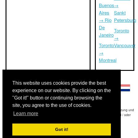
Buenos
→
Aires
Sankt
→ Rio
Petersburg
De
Toronto
Janeiro
→
Toronto
Vancouver
→
Montreal
Andere Sprachen:
This website uses cookies provide the best
experience on our website. By clicking on the
"Got it!" button or continuing browsing the
site, you agree to the use of cookies.
Haftungsausschluss: Die Informationen auf dieser Website ist unsere beste Schätzung und
Learn more
für nur Ihre Referenz.Triptimeto.com haftet nicht für jede Reise Verzögerung und / oder
Folgeschäden aus den Angaben zur Folge zur Verfügung gestellt.
Got it!
Copyright 2015-2026
triptimeto.com
.