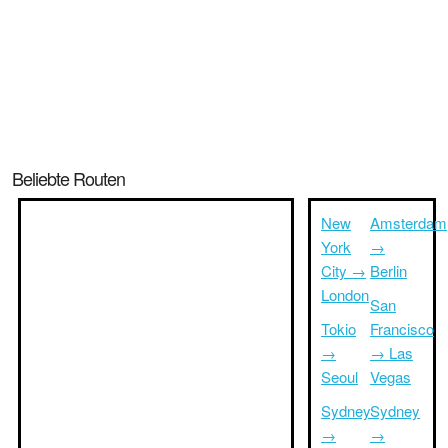
Beliebte Routen
New
Amsterdam
York
→
City →
Berlin
London
San
Tokio
Francisco
→
→ Las
Seoul
Vegas
Sydney
Sydney
→
→