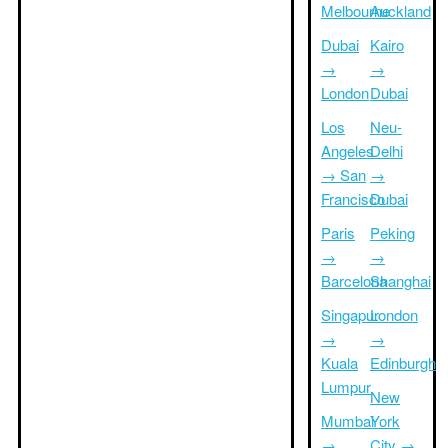
Melbourne
Auckland
Dubai
Kairo
→
→
London
Dubai
Los
Neu-
Angeles
Delhi
→ San
→
Francisco
Dubai
Paris
Peking
→
→
Barcelona
Shanghai
Singapur
London
→
→
Kuala
Edinburgh
Lumpur
New
Mumbai
York
→
City →