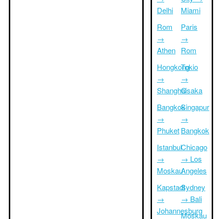
Delhi
Miami
Rom
Paris
→
→
Athen
Rom
Hongkong
Tokio
→
→
Shanghai
Osaka
Bangkok
Singapur
→
→
Phuket
Bangkok
Istanbul
Chicago
→
→ Los
Moskau
Angeles
Kapstadt
Sydney
→
→ Bali
Johannesburg
Moskau