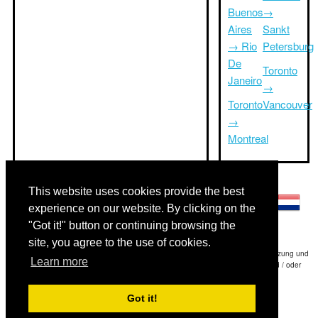
Buenos
→
Aires
Sankt
→ Rio
Petersburg
De
Toronto
Janeiro
→
Toronto
Vancouver
→
Montreal
Andere Sprachen:
This website uses cookies provide the best
experience on our website. By clicking on the
"Got it!" button or continuing browsing the
site, you agree to the use of cookies.
Haftungsausschluss: Die Informationen auf dieser Website ist unsere beste Schätzung und
Learn more
für nur Ihre Referenz.Triptimeto.com haftet nicht für jede Reise Verzögerung und / oder
Folgeschäden aus den Angaben zur Folge zur Verfügung gestellt.
Got it!
Copyright 2015-2026
triptimeto.com
.