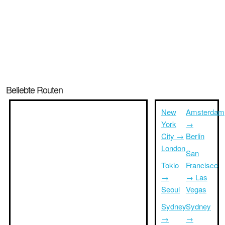
Beliebte Routen
New
Amsterdam
York
→
City →
Berlin
London
San
Tokio
Francisco
→
→ Las
Seoul
Vegas
Sydney
Sydney
→
→