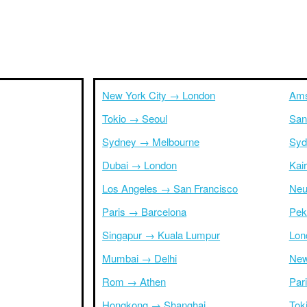
New York City → London
Ams
Tokio → Seoul
San
Sydney → Melbourne
Syd
Dubai → London
Kai
Los Angeles → San Francisco
Neu
Paris → Barcelona
Pek
Singapur → Kuala Lumpur
Lon
Mumbai → Delhi
New
Rom → Athen
Par
Hongkong → Shanghai
Tok