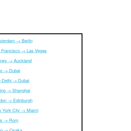
terdam → Berlin
 Francisco → Las Vegas
ney → Auckland
ro → Dubai
-Delhi → Dubai
ing → Shanghai
don → Edinburgh
 York City → Miami
is → Rom
io → Osaka