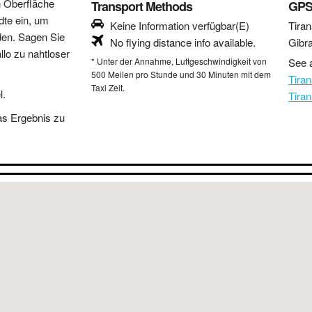
n Oberfläche
Transport Methods
GPS
dte ein, um
Keine Information verfügbar(E)
Tiran
den. Sagen Sie
No flying distance info available.
Gibra
lo zu nahtloser
* Unter der Annahme, Luftgeschwindigkeit von
See a
500 Meilen pro Stunde und 30 Minuten mit dem
Tiran
Taxi Zeit.
l.
Tira
as Ergebnis zu