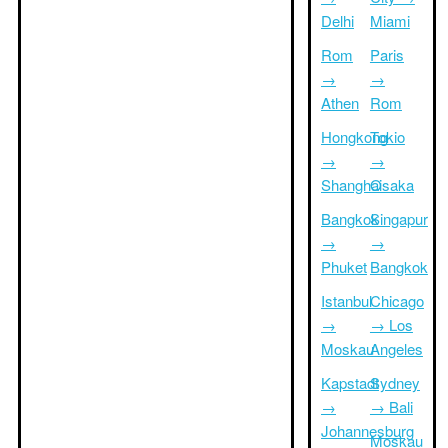
Delhi
Miami
Rom
Paris
→
→
Athen
Rom
Hongkong
Tokio
→
→
Shanghai
Osaka
Bangkok
Singapur
→
→
Phuket
Bangkok
Istanbul
Chicago
→
→ Los
Moskau
Angeles
Kapstadt
Sydney
→
→ Bali
Johannesburg
Moskau