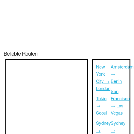
Beliebte Routen
New
Amsterdam
York
→
City →
Berlin
London
San
Tokio
Francisco
→
→ Las
Seoul
Vegas
Sydney
Sydney
→
→