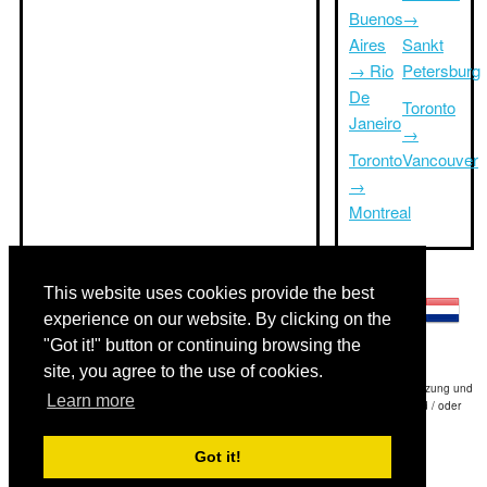
Buenos
→
Aires
Sankt
→ Rio
Petersburg
De
Toronto
Janeiro
→
Toronto
Vancouver
→
Montreal
Andere Sprachen:
This website uses cookies provide the best
experience on our website. By clicking on the
"Got it!" button or continuing browsing the
site, you agree to the use of cookies.
Haftungsausschluss: Die Informationen auf dieser Website ist unsere beste Schätzung und
Learn more
für nur Ihre Referenz.Triptimeto.com haftet nicht für jede Reise Verzögerung und / oder
Folgeschäden aus den Angaben zur Folge zur Verfügung gestellt.
Got it!
Copyright 2015-2026
triptimeto.com
.