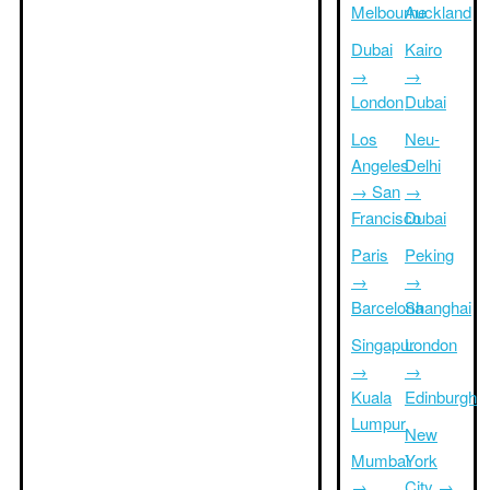
Melbourne
Auckland
Dubai
Kairo
→
→
London
Dubai
Los
Neu-
Angeles
Delhi
→ San
→
Francisco
Dubai
Paris
Peking
→
→
Barcelona
Shanghai
Singapur
London
→
→
Kuala
Edinburgh
Lumpur
New
Mumbai
York
→
City →