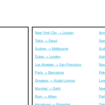
New York City → London
Ams
Tokio → Seoul
San
Sydney → Melbourne
Syd
Dubai → London
Kai
Los Angeles → San Francisco
Neu
Paris → Barcelona
Pek
Singapur → Kuala Lumpur
Lon
Mumbai → Delhi
New
Rom → Athen
Par
Hongkong → Shanghai
Tok