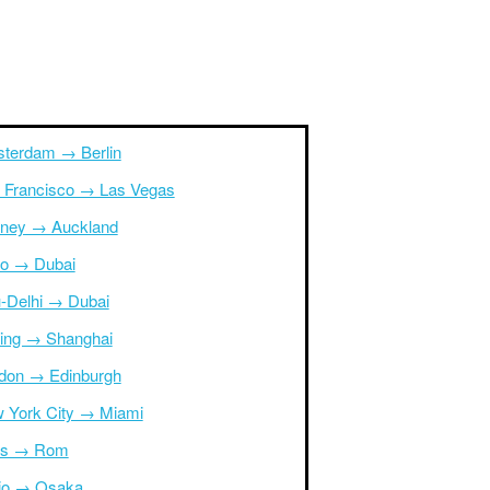
terdam → Berlin
 Francisco → Las Vegas
ney → Auckland
ro → Dubai
-Delhi → Dubai
ing → Shanghai
don → Edinburgh
 York City → Miami
is → Rom
io → Osaka