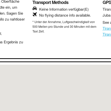
n Oberfläche
Transport Methods
GPS
dte ein, um
Keine Information verfügbar(E)
Tiran
den. Sagen Sie
No flying distance info available.
Juba
lo zu nahtloser
* Unter der Annahme, Luftgeschwindigkeit von
See a
500 Meilen pro Stunde und 30 Minuten mit dem
Tira
Taxi Zeit.
l.
Tira
as Ergebnis zu