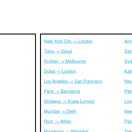
New York City → London
Ams
Tokio → Seoul
San
Sydney → Melbourne
Syd
Dubai → London
Kai
Los Angeles → San Francisco
Neu
Paris → Barcelona
Pek
Singapur → Kuala Lumpur
Lon
Mumbai → Delhi
New
Rom → Athen
Par
Hongkong → Shanghai
Tok