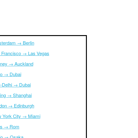
terdam → Berlin
 Francisco → Las Vegas
ney → Auckland
ro → Dubai
-Delhi → Dubai
ing → Shanghai
don → Edinburgh
 York City → Miami
is → Rom
io → Osaka