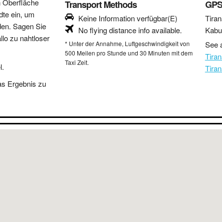
n Oberfläche
Transport Methods
GPS
dte ein, um
Keine Information verfügbar(E)
Tiran
den. Sagen Sie
No flying distance info available.
Kabu
lo zu nahtloser
* Unter der Annahme, Luftgeschwindigkeit von
See a
500 Meilen pro Stunde und 30 Minuten mit dem
Tira
Taxi Zeit.
l.
Tira
as Ergebnis zu