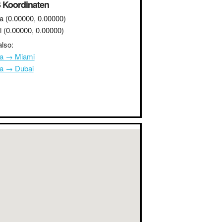
 Koordinaten
a
(0.00000, 0.00000)
l
(0.00000, 0.00000)
lso:
na → Miami
na → Dubai