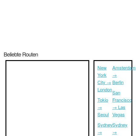
Beliebte Routen
New
Amsterdam
York
→
City →
Berlin
London
San
Tokio
Francisco
→
→ Las
Seoul
Vegas
Sydney
Sydney
→
→