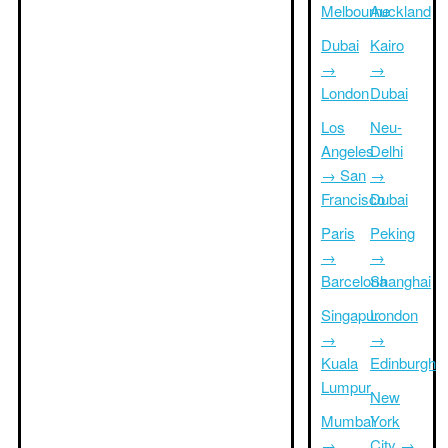
Melbourne
Auckland
Dubai
Kairo
→
→
London
Dubai
Los
Neu-
Angeles
Delhi
→ San
→
Francisco
Dubai
Paris
Peking
→
→
Barcelona
Shanghai
Singapur
London
→
→
Kuala
Edinburgh
Lumpur
New
Mumbai
York
→
City →