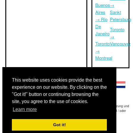
Buenos
→
Aires
Sankt
→ Rio
Petersburg
De
Toronto
Janeiro
→
Toronto
Vancouver
→
Montreal
Andere Sprachen:
This website uses cookies provide the best
experience on our website. By clicking on the
"Got it!" button or continuing browsing the
site, you agree to the use of cookies.
Haftungsausschluss: Die Informationen auf dieser Website ist unsere beste Schätzung und
Learn more
für nur Ihre Referenz.Triptimeto.com haftet nicht für jede Reise Verzögerung und / oder
Folgeschäden aus den Angaben zur Folge zur Verfügung gestellt.
Got it!
Copyright 2015-2026
triptimeto.com
.