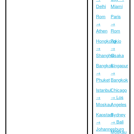
Delhi
Miami
Rom
Paris
→
→
Athen
Rom
Hongkong
Tokio
→
→
Shanghai
Osaka
Bangkok
Singapur
→
→
Phuket
Bangkok
Istanbul
Chicago
→
→ Los
Moskau
Angeles
Kapstadt
Sydney
→
→ Bali
Johannesburg
Moskau