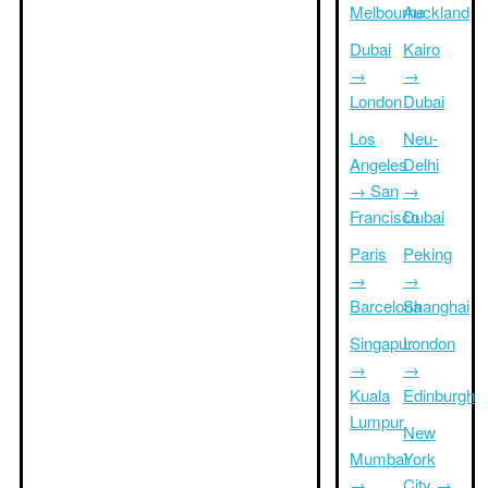
Melbourne
Auckland
Dubai
Kairo
→
→
London
Dubai
Los
Neu-
Angeles
Delhi
→ San
→
Francisco
Dubai
Paris
Peking
→
→
Barcelona
Shanghai
Singapur
London
→
→
Kuala
Edinburgh
Lumpur
New
Mumbai
York
→
City →