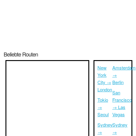
Beliebte Routen
New
Amsterdam
York
→
City →
Berlin
London
San
Tokio
Francisco
→
→ Las
Seoul
Vegas
Sydney
Sydney
→
→