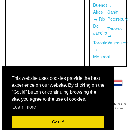
Buenos
→
Aires
Sankt
→ Rio
Petersburg
De
Toronto
Janeiro
→
Toronto
Vancouver
→
Montreal
Andere Sprachen:
This website uses cookies provide the best
experience on our website. By clicking on the
"Got it!" button or continuing browsing the
site, you agree to the use of cookies.
Haftungsausschluss: Die Informationen auf dieser Website ist unsere beste Schätzung und
Learn more
für nur Ihre Referenz.Triptimeto.com haftet nicht für jede Reise Verzögerung und / oder
Folgeschäden aus den Angaben zur Folge zur Verfügung gestellt.
Got it!
Copyright 2015-2026
triptimeto.com
.