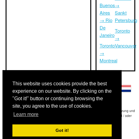
Buenos
→
Aires
Sankt
→ Rio
Petersburg
De
Toronto
Janeiro
→
Toronto
Vancouver
→
Montreal
Andere Sprachen:
This website uses cookies provide the best
experience on our website. By clicking on the
"Got it!" button or continuing browsing the
site, you agree to the use of cookies.
Haftungsausschluss: Die Informationen auf dieser Website ist unsere beste Schätzung und
Learn more
für nur Ihre Referenz.Triptimeto.com haftet nicht für jede Reise Verzögerung und / oder
Folgeschäden aus den Angaben zur Folge zur Verfügung gestellt.
Got it!
Copyright 2015-2026
triptimeto.com
.