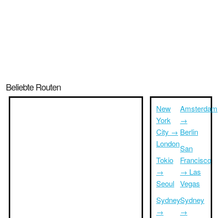
Beliebte Routen
New
Amsterdam
York
→
City →
Berlin
London
San
Tokio
Francisco
→
→ Las
Seoul
Vegas
Sydney
Sydney
→
→