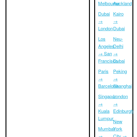
Melbourne
Auckland
Dubai
Kairo
→
→
London
Dubai
Los
Neu-
Angeles
Delhi
→ San
→
Francisco
Dubai
Paris
Peking
→
→
Barcelona
Shanghai
Singapur
London
→
→
Kuala
Edinburgh
Lumpur
New
Mumbai
York
→
City →