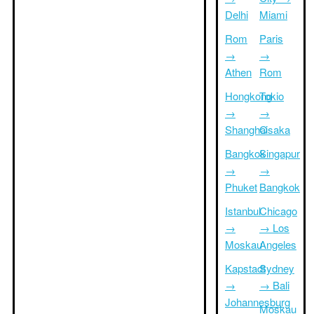
Delhi
Miami
Rom
Paris
→
→
Athen
Rom
Hongkong
Tokio
→
→
Shanghai
Osaka
Bangkok
Singapur
→
→
Phuket
Bangkok
Istanbul
Chicago
→
→ Los
Moskau
Angeles
Kapstadt
Sydney
→
→ Bali
Johannesburg
Moskau