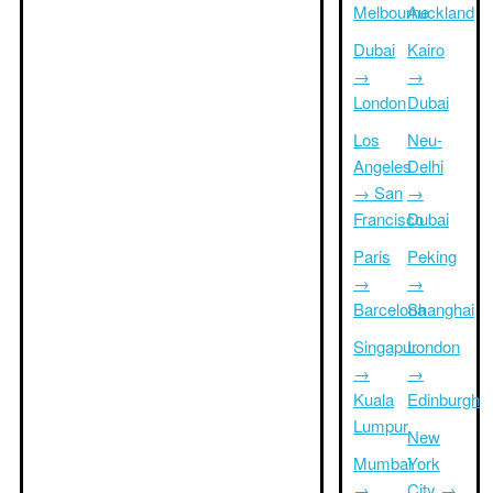
Melbourne
Auckland
Dubai
Kairo
→
→
London
Dubai
Los
Neu-
Angeles
Delhi
→ San
→
Francisco
Dubai
Paris
Peking
→
→
Barcelona
Shanghai
Singapur
London
→
→
Kuala
Edinburgh
Lumpur
New
Mumbai
York
→
City →