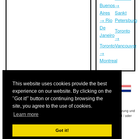
Buenos
→
Aires
Sankt
→ Rio
Petersburg
De
Toronto
Janeiro
→
Toronto
Vancouver
→
Montreal
Andere Sprachen:
This website uses cookies provide the best
experience on our website. By clicking on the
"Got it!" button or continuing browsing the
site, you agree to the use of cookies.
Haftungsausschluss: Die Informationen auf dieser Website ist unsere beste Schätzung und
Learn more
für nur Ihre Referenz.Triptimeto.com haftet nicht für jede Reise Verzögerung und / oder
Folgeschäden aus den Angaben zur Folge zur Verfügung gestellt.
Got it!
Copyright 2015-2026
triptimeto.com
.