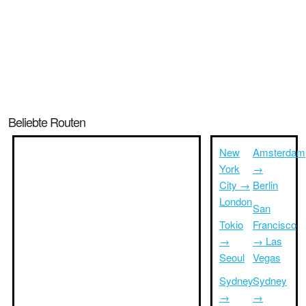
Beliebte Routen
New
Amsterdam
York
→
City →
Berlin
London
San
Tokio
Francisco
→
→ Las
Seoul
Vegas
Sydney
Sydney
→
→