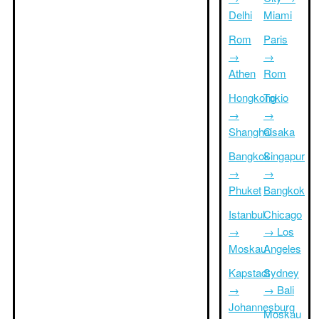
Delhi
Miami
Rom
Paris
→
→
Athen
Rom
Hongkong
Tokio
→
→
Shanghai
Osaka
Bangkok
Singapur
→
→
Phuket
Bangkok
Istanbul
Chicago
→
→ Los
Moskau
Angeles
Kapstadt
Sydney
→
→ Bali
Johannesburg
Moskau